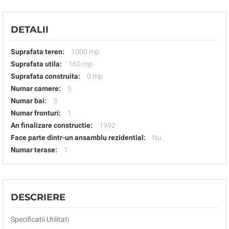
DETALII
Suprafata teren:
1000 mp
Suprafata utila:
160 mp
Suprafata construita:
0 mp
Numar camere:
5
Numar bai:
3
Numar fronturi:
1
An finalizare constructie:
1992
Face parte dintr-un ansamblu rezidential:
Nu
Numar terase:
1
DESCRIERE
Specificatii Utilitati