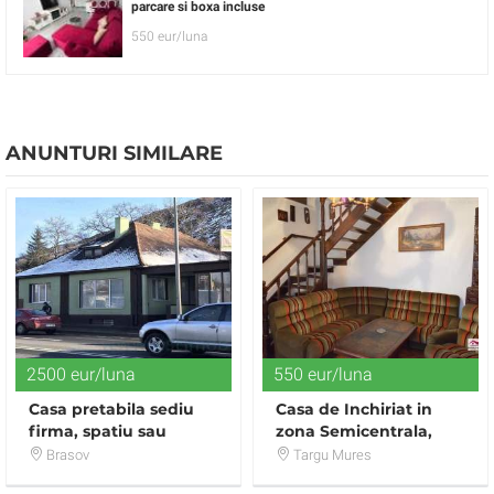
parcare si boxa incluse
550 eur/luna
ANUNTURI SIMILARE
2500 eur/luna
550 eur/luna
Casa pretabila sediu
Casa de Inchiriat in
firma, spatiu sau
zona Semicentrala,
locuinta
oferita de Fayora
Brasov
Targu Mures
Imobiliare