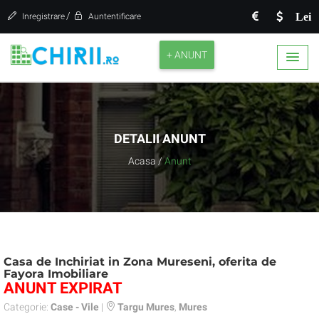
/
Lei
Inregistrare
Auntentificare
+ ANUNT
DETALII ANUNT
Acasa
/
Anunt
Casa de Inchiriat in Zona Mureseni, oferita de
Fayora Imobiliare
ANUNT EXPIRAT
Categorie:
Case - Vile
|
Targu Mures
,
Mures