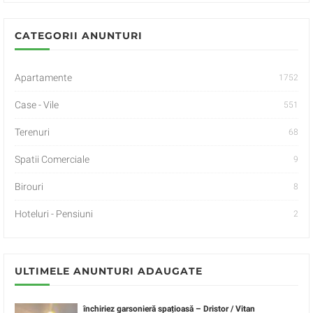
CATEGORII ANUNTURI
Apartamente
1752
Case - Vile
551
Terenuri
68
Spatii Comerciale
9
Birouri
8
Hoteluri - Pensiuni
2
ULTIMELE ANUNTURI ADAUGATE
închiriez garsonieră spațioasă – Dristor / Vitan