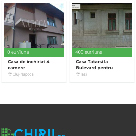
0 eur/luna
400 eur/luna
Casa de inchiriat 4
Casa Tatarsi la
camere
Bulevard pentru
cabinete sau birouri
Cluj-Napoca
Iasi