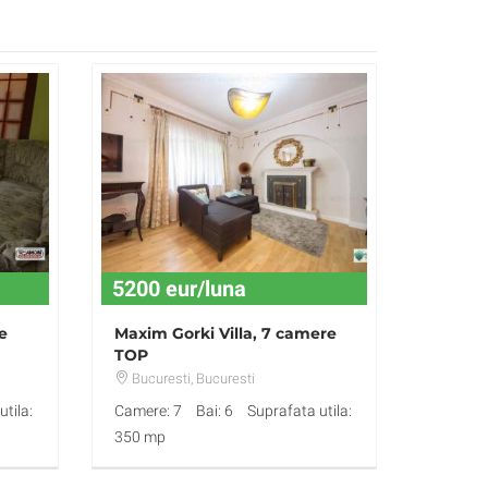
5200 eur/luna
e
Maxim Gorki Villa, 7 camere
TOP
Bucuresti
, Bucuresti
tila:
Camere: 7
Bai: 6
Suprafata utila:
350 mp