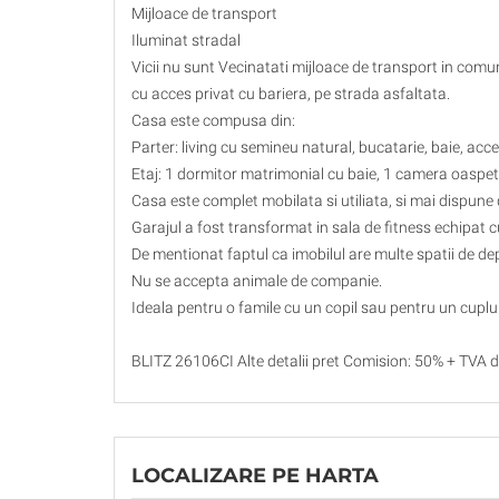
Mijloace de transport
Iluminat stradal
Vicii nu sunt Vecinatati mijloace de transport in comun,
cu acces privat cu bariera, pe strada asfaltata.
Casa este compusa din:
Parter: living cu semineu natural, bucatarie, baie, acces
Etaj: 1 dormitor matrimonial cu baie, 1 camera oaspeti
Casa este complet mobilata si utiliata, si mai dispune 
Garajul a fost transformat in sala de fitness echipat c
De mentionat faptul ca imobilul are multe spatii de de
Nu se accepta animale de companie.
Ideala pentru o famile cu un copil sau pentru un cuplu
BLITZ 26106CI Alte detalii pret Comision: 50% + TVA din
LOCALIZARE PE HARTA