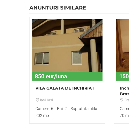
ANUNTURI SIMILARE
850 eur/luna
150
VILA GALATA DE INCHIRIAT
Inch
Bra
Iasi
, Iasi
Br
Camere: 6
Bai: 2
Suprafata utila:
Came
202 mp
70 m