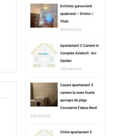
închiriez garsonieră
spațioasă – Dristor /
Vitan
400 eur/luna
Apartament 2 Camere in
Complex Aviatorii -Avi
Garden
750 eur/luna
Cazare apartament 3
camere la mare foarte
aproape de plaja
Constanta Faleza Nord
550 lei/luna
Chirie apartament 3