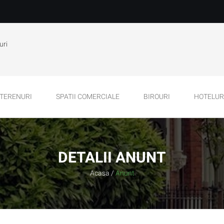
uri
TERENURI
SPATII COMERCIALE
BIROURI
HOTELURI
DETALII ANUNT
Acasa
/
Anunt