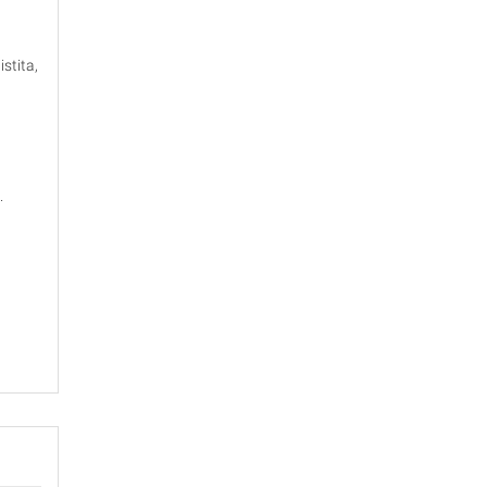
stita,
.