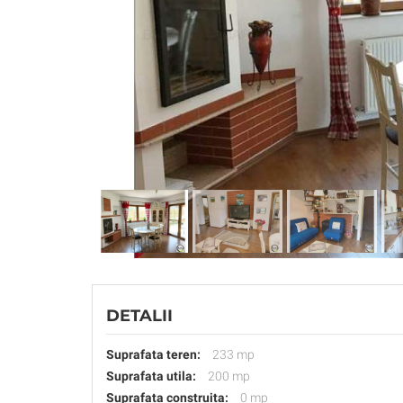
DETALII
Suprafata teren:
233 mp
Suprafata utila:
200 mp
Suprafata construita:
0 mp