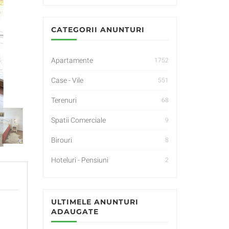
CATEGORII ANUNTURI
Apartamente
1752
Case - Vile
551
Terenuri
68
Spatii Comerciale
9
Birouri
8
Hoteluri - Pensiuni
2
ULTIMELE ANUNTURI
ADAUGATE