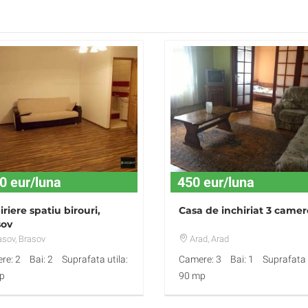
0 eur/luna
450 eur/luna
iriere spatiu birouri,
Casa de inchiriat 3 camer
sov
asov
, Brasov
Arad
, Arad
re: 2
Bai: 2
Suprafata utila:
Camere: 3
Bai: 1
Suprafata u
p
90 mp