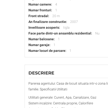
Numar camere:
4
Numar fronturi:
1
Front stradal:
20 m
An finalizare constructie:
2007
Invelitoare acoperis:
tigla
Face parte dintr-un ansamblu rezidential:
Nu
Numar balcoane:
1
Numar garaje:
1
Numar locuri de parcare:
1
DESCRIERE
Parerea agentului: Casa de locuit situata intr-o zona l
familie. Specificatii Utilitati
Utilitati generale: Curent, Apa, Canalizare, Gaz
Sistem incalzire: Centrala proprie, Calorifere