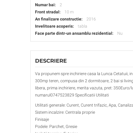
Numar bai:
2
Front stradal:
10 m
An finalizare constructie:
2016
Invelitoare acoperis:
tabla
Face parte dintr-un ansamblu rezidential:
Nu
DESCRIERE
Va propunem spre inchiriere casa la Lunca Cetatuii, i
300mp teren, compusa din 2 dormitoare, 2 bai si living 
libera, prima inchiriere, merita vazuta, pret: 350Euro/lu
numarul0747523829 Specificatii Utilitati
Utilitati generale: Curent, Curent trifazic, Apa, Canali
Sistem incalzire: Centrala proprie
Finisaje
Podele: Parchet, Gresie