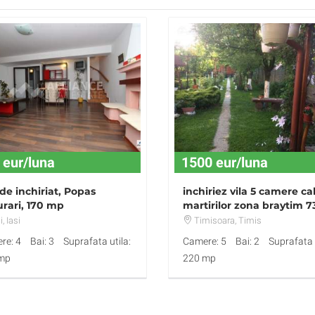
 eur/luna
1500 eur/luna
 de inchiriat, Popas
inchiriez vila 5 camere ca
rari, 170 mp
martirilor zona braytim 7
mp
i
, Iasi
Timisoara
, Timis
re: 4
Bai: 3
Suprafata utila:
Camere: 5
Bai: 2
Suprafata u
mp
220 mp