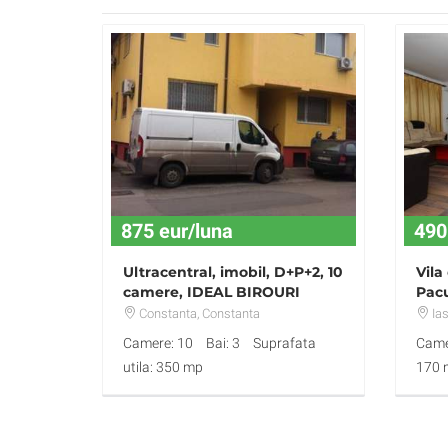
875 eur/luna
490
Ultracentral, imobil, D+P+2, 10
Vila
camere, IDEAL BIROURI
Pacu
Constanta
, Constanta
Ias
Camere: 10
Bai: 3
Suprafata
Came
utila: 350 mp
170 