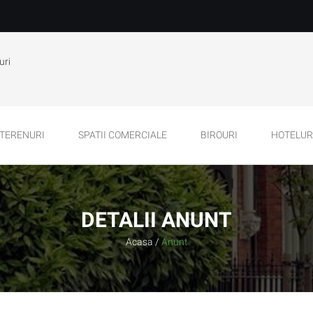
uri
TERENURI
SPATII COMERCIALE
BIROURI
HOTELURI
DETALII ANUNT
Acasa
/
Anunt