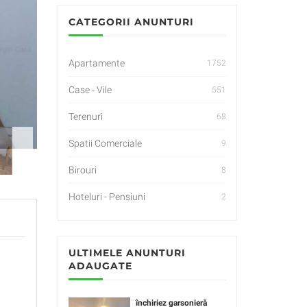
CATEGORII ANUNTURI
Apartamente
1752
Case - Vile
551
Terenuri
68
Spatii Comerciale
9
Birouri
8
Hoteluri - Pensiuni
2
ULTIMELE ANUNTURI
ADAUGATE
închiriez garsonieră