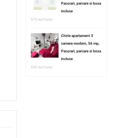
Pacurari, parcare si boxa
incluse
570 eur/luna
Chirie apartament 3
camere modern, 56 mp,
Pacurari, parcare si boxa
incluse
550 eur/luna