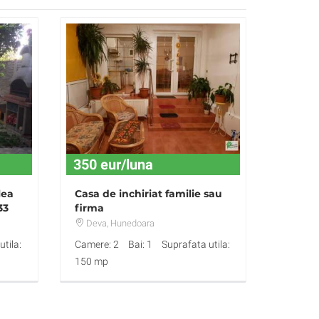
350 eur/luna
lea
Casa de inchiriat familie sau
33
firma
Deva
, Hunedoara
tila:
Camere: 2
Bai: 1
Suprafata utila:
150 mp