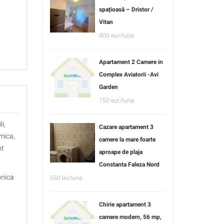
spațioasă – Dristor /
Vitan
400 eur/luna
Apartament 2 Camere in
Complex Aviatorii -Avi
Garden
750 eur/luna
i,
Cazare apartament 3
rmica,
camere la mare foarte
ot
aproape de plaja
Constanta Faleza Nord
onica
550 lei/luna
Chirie apartament 3
camere modern, 56 mp,