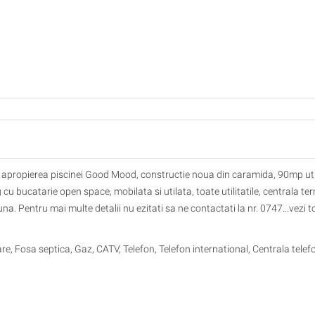
n apropierea piscinei Good Mood, constructie noua din caramida, 90mp util
cu bucatarie open space, mobilata si utilata, toate utilitatile, centrala te
na. Pentru mai multe detalii nu ezitati sa ne contactati la nr. 0747...vezi t
zare, Fosa septica, Gaz, CATV, Telefon, Telefon international, Centrala telef