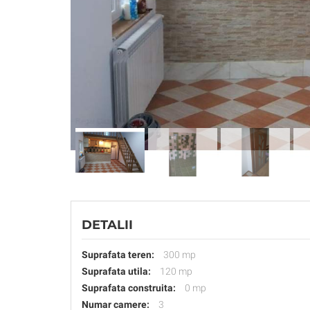
DETALII
Suprafata teren:
300 mp
Suprafata utila:
120 mp
Suprafata construita:
0 mp
Numar camere:
3