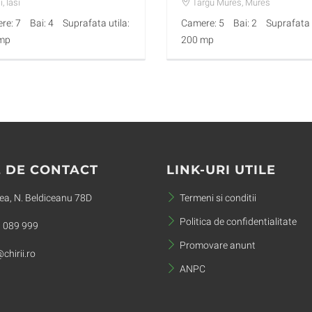
430
i
, Iasi
Targu Mures
, Mures
re: 7
Bai: 4
Suprafata utila:
Camere: 5
Bai: 2
Suprafata u
mp
200 mp
 DE CONTACT
LINK-URI UTILE
a, N. Beldiceanu 78D
Termeni si conditii
Politica de confidentialitate
 089 999
Promovare anunt
chirii.ro
ANPC