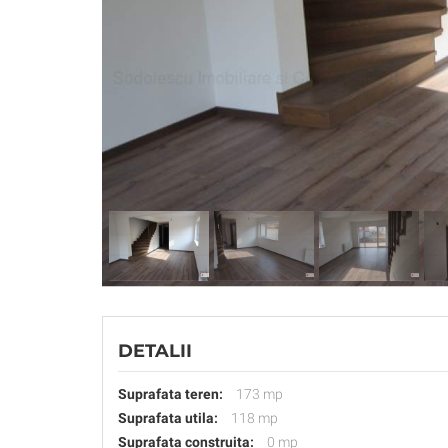
DETALII
Suprafata teren:
173 mp
Suprafata utila:
118 mp
Suprafata construita:
0 mp