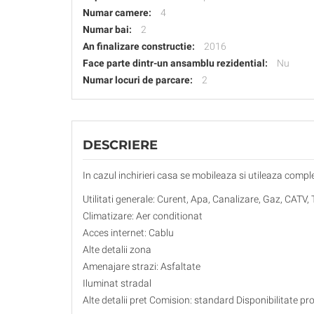
Numar camere:
4
Numar bai:
2
An finalizare constructie:
2016
Face parte dintr-un ansamblu rezidential:
Nu
Numar locuri de parcare:
2
DESCRIERE
In cazul inchirieri casa se mobileaza si utileaza complet 
Utilitati generale: Curent, Apa, Canalizare, Gaz, CATV, 
Climatizare: Aer conditionat
Acces internet: Cablu
Alte detalii zona
Amenajare strazi: Asfaltate
Iluminat stradal
Alte detalii pret Comision: standard Disponibilitate pr