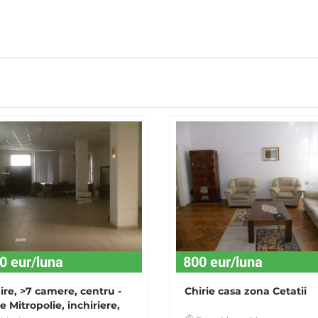
0 eur/luna
800 eur/luna
ire, >7 camere, centru -
Chirie casa zona Cetatii
e Mitropolie, inchiriere,