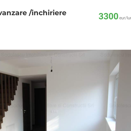
vanzare /inchiriere
3300
eur/lu