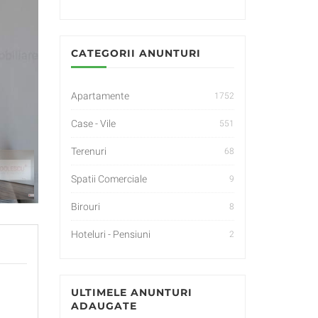
CATEGORII ANUNTURI
Apartamente
1752
Case - Vile
551
Terenuri
68
Spatii Comerciale
9
Birouri
8
Hoteluri - Pensiuni
2
ULTIMELE ANUNTURI
ADAUGATE