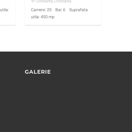
Constanta
, Constanta
tila:
Camere: 20
Bai: 6
Suprafata
utila: 450 mp
GALERIE