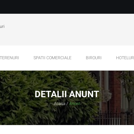
uri
TERENURI
SPATII COMERCIALE
BIROURI
HOTELURI
DETALII ANUNT
Acasa
/
Anunt