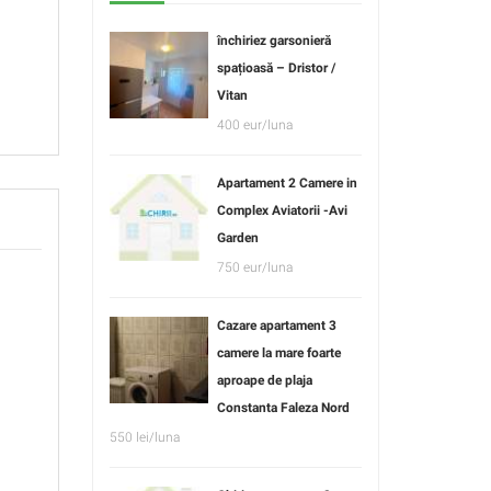
închiriez garsonieră
spațioasă – Dristor /
Vitan
400 eur/luna
Apartament 2 Camere in
Complex Aviatorii -Avi
Garden
750 eur/luna
Cazare apartament 3
camere la mare foarte
aproape de plaja
Constanta Faleza Nord
550 lei/luna