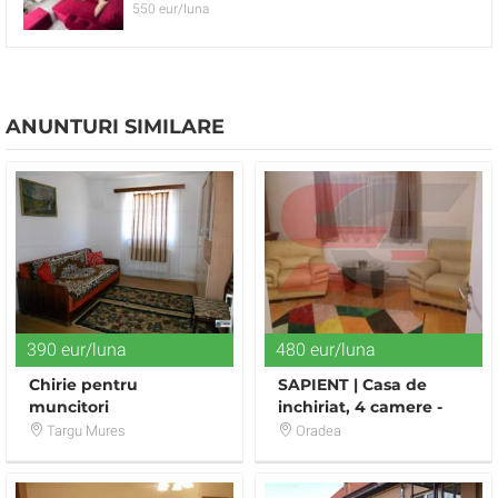
550 eur/luna
ANUNTURI SIMILARE
390 eur/luna
480 eur/luna
Chirie pentru
SAPIENT | Casa de
muncitori
inchiriat, 4 camere -
zona Iosia
Targu Mures
Oradea