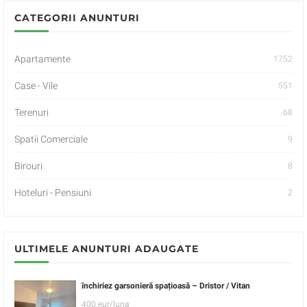
CATEGORII ANUNTURI
Apartamente
1752
Case - Vile
551
Terenuri
68
Spatii Comerciale
9
Birouri
8
Hoteluri - Pensiuni
2
ULTIMELE ANUNTURI ADAUGATE
închiriez garsonieră spațioasă – Dristor / Vitan
400 eur/luna