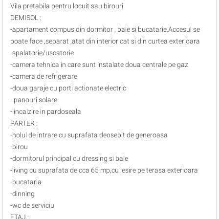
Vila pretabila pentru locuit sau birouri
DEMISOL :
-apartament compus din dormitor , baie si bucatarie.Accesul se
poate face ,separat ,atat din interior cat si din curtea exterioara
-spalatorie/uscatorie
-camera tehnica in care sunt instalate doua centrale pe gaz
-camera de refrigerare
-doua garaje cu porti actionate electric
- panouri solare
- incalzire in pardoseala
PARTER :
-holul de intrare cu suprafata deosebit de generoasa
-birou
-dormitorul principal cu dressing si baie
-living cu suprafata de cca 65 mp,cu iesire pe terasa exterioara
-bucataria
-dinning
-wc de serviciu
ETAJ :