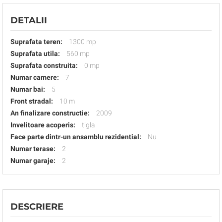
DETALII
Suprafata teren:
1300 mp
Suprafata utila:
560 mp
Suprafata construita:
0 mp
Numar camere:
7
Numar bai:
5
Front stradal:
10 m
An finalizare constructie:
2009
Invelitoare acoperis:
tigla
Face parte dintr-un ansamblu rezidential:
Nu
Numar terase:
2
Numar garaje:
2
DESCRIERE