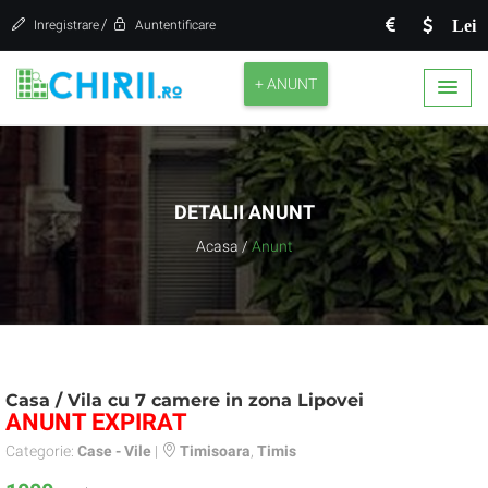
/
Lei
Inregistrare
Auntentificare
+ ANUNT
DETALII ANUNT
Acasa
/
Anunt
Casa / Vila cu 7 camere in zona Lipovei
ANUNT EXPIRAT
Categorie:
Case - Vile
|
Timisoara
,
Timis