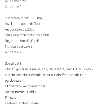
Nr. balcoane:2
Nr. terase:2
Suprafata teren:1300 mp
Invelitoare acoperis:Tabla
An constructie:2009
Structura rezistenta: caramida
Regim inaltime:D+P+1E
Nr. locuri parcare:2
Nr. garaje:2
Specificatii
Utilitati generale: Curent, Apa, Canalizare, Gaz, CATV, Telefon
Sistem incalzire: Centrala proprie, Calorifere+ incalzire in
pardoseala
Climatizare: Aer conditionat
Acces internet: Cablu
Finisaje
Podele: Parchet, Gresie