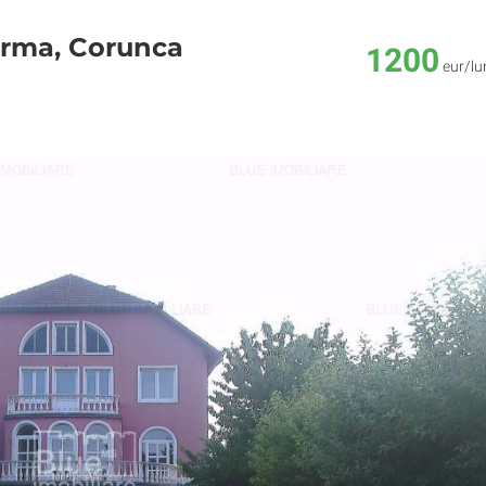
 firma, Corunca
1200
eur/lu