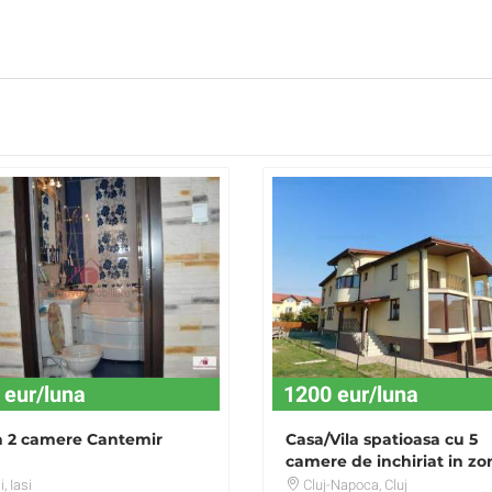
 eur/luna
1200 eur/luna
a 2 camere Cantemir
Casa/Vila spatioasa cu 5
camere de inchiriat in zo
Someseni
i
, Iasi
Cluj-Napoca
, Cluj