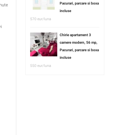
Pacurari, parcare si boxa
inute
incluse
570 eur/luna
vi
Chirie apartament 3
camere modern, 56 mp,
Pacurari, parcare si boxa
incluse
550 eur/luna