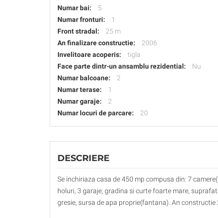
Numar bai:
5
Numar fronturi:
1
Front stradal:
25 m
An finalizare constructie:
2006
Invelitoare acoperis:
tigla
Face parte dintr-un ansamblu rezidential:
Nu
Numar balcoane:
2
Numar terase:
1
Numar garaje:
2
Numar locuri de parcare:
20
DESCRIERE
Se inchiriaza casa de 450 mp compusa din: 7 camere(D+P
holuri, 3 garaje, gradina si curte foarte mare, supra
gresie, sursa de apa proprie(fantana). An constructie