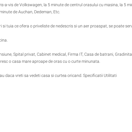
is-a-vis de Volkswagen, la 5 minute de centrul orasului cu masina, la 5 m
2 minute de Auchan, Dedeman, Etc.
i si tuia ce ofera o priveliste de nedescris si un aer proaspat, se poate ser
cina.
siune, Spital privat, Cabinet medical, Firma IT, Casa de batrani, Gradinita
 doresc o casa mare aproape de oras cu o curte minunata.
 daca vreti sa vedeti casa si curtea oricand. Specificatii Utilitati