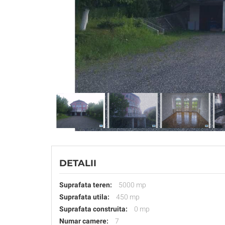
DETALII
Suprafata teren:
5000 mp
Suprafata utila:
450 mp
Suprafata construita:
0 mp
Numar camere:
7