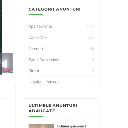
CATEGORII ANUNTURI
Apartamente
1752
Case - Vile
551
Terenuri
68
Spatii Comerciale
9
Birouri
8
Hoteluri - Pensiuni
2
ULTIMELE ANUNTURI
ADAUGATE
închiriez garsonieră