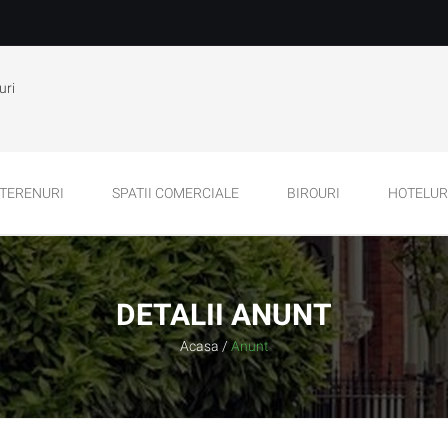
uri
TERENURI
SPATII COMERCIALE
BIROURI
HOTELURI
DETALII ANUNT
Acasa
/
Anunt