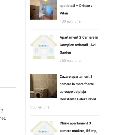
spațioasă – Dristor /
Vitan
400 eur/luna
Apartament 2 Camere in
Complex Aviatorii -Avi
Garden
750 eur/luna
Cazare apartament 3
camere la mare foarte
aproape de plaja
Constanta Faleza Nord
550 lei/luna
 2
het,
Chirie apartament 3
camere modern, 56 mp,