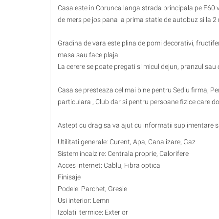
Casa este in Corunca langa strada principala pe E60 v
de mers pe jos pana la prima statie de autobuz si la 
Gradina de vara este plina de pomi decorativi, fructifer
masa sau face plaja.
La cerere se poate pregati si micul dejun, pranzul sau 
Casa se presteaza cel mai bine pentru Sediu firma, Pen
particulara , Club dar si pentru persoane fizice care
Astept cu drag sa va ajut cu informatii suplimentare sau
Utilitati generale: Curent, Apa, Canalizare, Gaz
Sistem incalzire: Centrala proprie, Calorifere
Acces internet: Cablu, Fibra optica
Finisaje
Podele: Parchet, Gresie
Usi interior: Lemn
Izolatii termice: Exterior