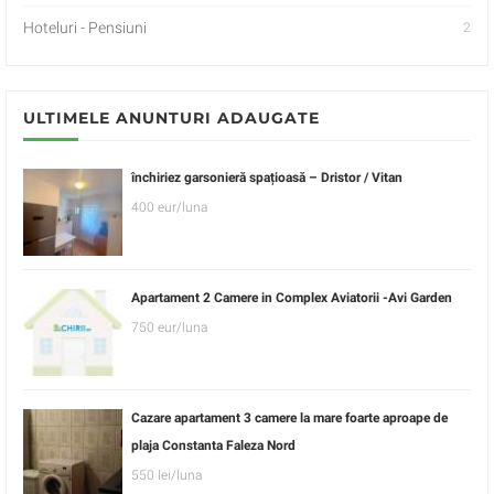
Hoteluri - Pensiuni
2
ULTIMELE ANUNTURI ADAUGATE
închiriez garsonieră spațioasă – Dristor / Vitan
400 eur/luna
Apartament 2 Camere in Complex Aviatorii -Avi Garden
750 eur/luna
Cazare apartament 3 camere la mare foarte aproape de
plaja Constanta Faleza Nord
550 lei/luna