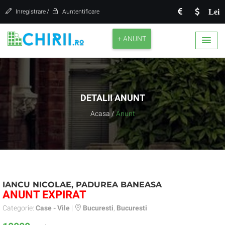
/
Lei
Inregistrare
Auntentificare
+ ANUNT
DETALII ANUNT
Acasa
/
Anunt
IANCU NICOLAE, PADUREA BANEASA
ANUNT EXPIRAT
Categorie:
Case - Vile
|
Bucuresti
,
Bucuresti