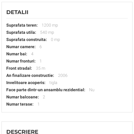
DETALII
Suprafata teren:
1200 mp
Suprafata utila:
540 mp
Suprafata construita:
0 mp
Numar camere:
6
Numar bai:
4
Numar fronturi:
1
Front stradal:
35 m
An finalizare constructie:
2006
Invelitoare acoperis:
tigla
Face parte dintr-un ansamblu rezidential:
Nu
Numar balcoane:
2
Numar terase:
1
DESCRIERE