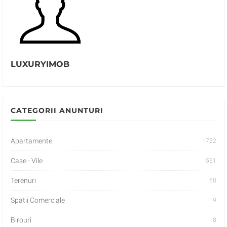
LUXURYIMOB
CATEGORII ANUNTURI
Apartamente
1752
Case - Vile
551
Terenuri
68
Spatii Comerciale
9
Birouri
8