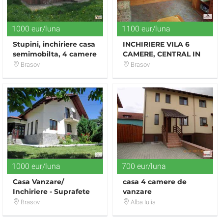
1000 eur/luna
1100 eur/luna
Stupini, inchiriere casa
INCHIRIERE VILA 6
semimobilta, 4 camere
CAMERE, CENTRAL IN
si dependinte .
BRASOV
Brasov
Brasov
1000 eur/luna
700 eur/luna
Casa Vanzare/
casa 4 camere de
Inchiriere - Suprafete
vanzare
Generoase - Imobil
Brasov
Alba Iulia
Nou