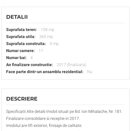
DETALII
Suprafata teren:
158 mp
Suprafata utila:
360 mp
Suprafata construita:
0 mp
Numar camere:
17
Numar bai:
4
An finalizare constructie:
2017 (finalizata)
Face parte dintr-un ansamblu rezidential:
Nu
DESCRIERE
Specificatii Alte detalii Imobil situat pe Bd. Ion Mihalache, Nr. 181.
Finalizare consolidare si receptie in 2017.
Imobilul are lift exterior, finisaje de calitate.