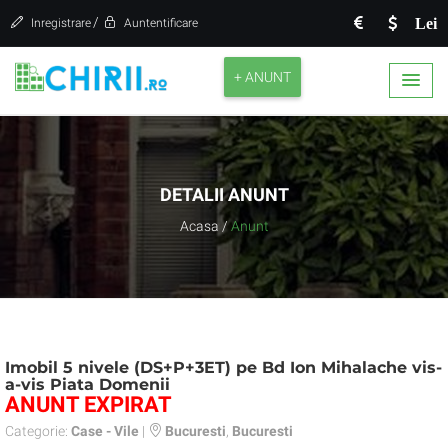
/
Lei
Inregistrare
Auntentificare
+ ANUNT
DETALII ANUNT
Acasa
/
Anunt
Imobil 5 nivele (DS+P+3ET) pe Bd Ion Mihalache vis-
a-vis Piata Domenii
ANUNT EXPIRAT
Categorie:
Case - Vile
|
Bucuresti
,
Bucuresti