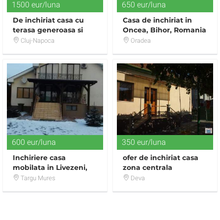
1500 eur/luna
650 eur/luna
De inchiriat casa cu
Casa de inchiriat in
terasa generoasa si
Oncea, Bihor, Romania
panorama superba in
-A0953
Cluj-Napoca
Oradea
Gruia
600 eur/luna
350 eur/luna
Inchiriere casa
ofer de inchiriat casa
mobilata in Livezeni,
zona centrala
Cartier Orizont
Targu Mures
Deva