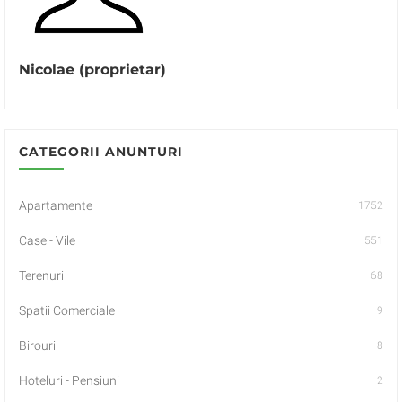
Nicolae (proprietar)
CATEGORII ANUNTURI
Apartamente
1752
Case - Vile
551
Terenuri
68
Spatii Comerciale
9
Birouri
8
Hoteluri - Pensiuni
2