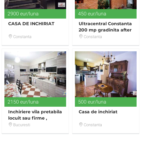
2900 eur/luna
450 eur/luna
CASA DE INCHIRIAT
Ultracentral Constanta
200 mp gradinita after
school cabinete
Constanta
Constanta
medicale
2150 eur/luna
500 eur/luna
Inchiriere vila pretabila
Casa de inchiriat
locuit sau firme ,
metrou Jiului
Bucuresti
Constanta