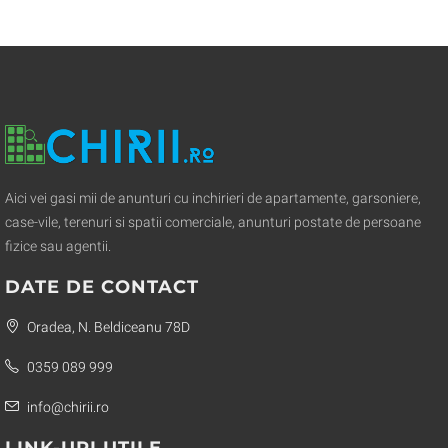
Aici vei gasi mii de anunturi cu inchirieri de apartamente, garsoniere,
case-vile, terenuri si spatii comerciale, anunturi postate de persoane
fizice sau agentii.
DATE DE CONTACT
Oradea, N. Beldiceanu 78D
0359 089 999
info@chirii.ro