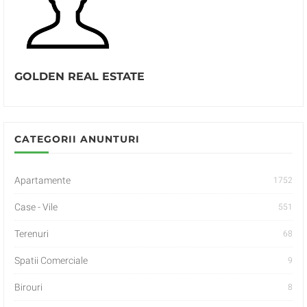
GOLDEN REAL ESTATE
CATEGORII ANUNTURI
Apartamente
1752
Case - Vile
551
Terenuri
68
Spatii Comerciale
9
Birouri
8