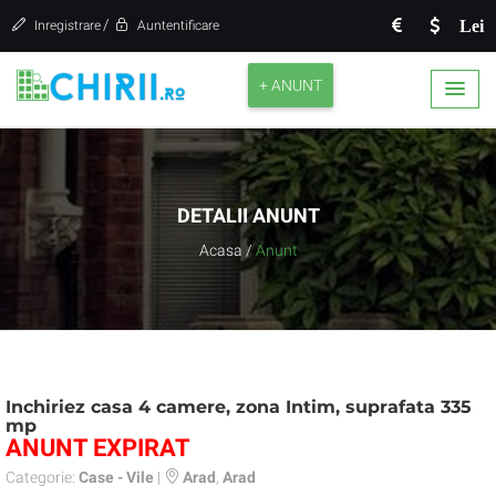
/
Lei
Inregistrare
Auntentificare
+ ANUNT
DETALII ANUNT
Acasa
/
Anunt
Inchiriez casa 4 camere, zona Intim, suprafata 335
mp
ANUNT EXPIRAT
Categorie:
Case - Vile
|
Arad
,
Arad