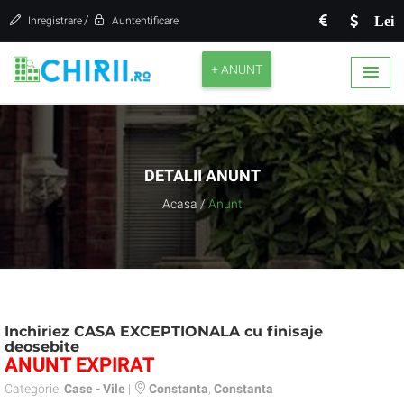
/
Lei
Inregistrare
Auntentificare
+ ANUNT
DETALII ANUNT
Acasa
/
Anunt
Inchiriez CASA EXCEPTIONALA cu finisaje
deosebite
ANUNT EXPIRAT
Categorie:
Case - Vile
|
Constanta
,
Constanta