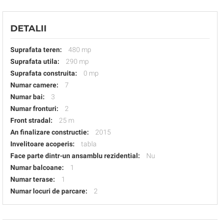
DETALII
Suprafata teren:
480 mp
Suprafata utila:
290 mp
Suprafata construita:
0 mp
Numar camere:
7
Numar bai:
3
Numar fronturi:
2
Front stradal:
25 m
An finalizare constructie:
2015
Invelitoare acoperis:
tabla
Face parte dintr-un ansamblu rezidential:
Nu
Numar balcoane:
1
Numar terase:
1
Numar locuri de parcare:
2