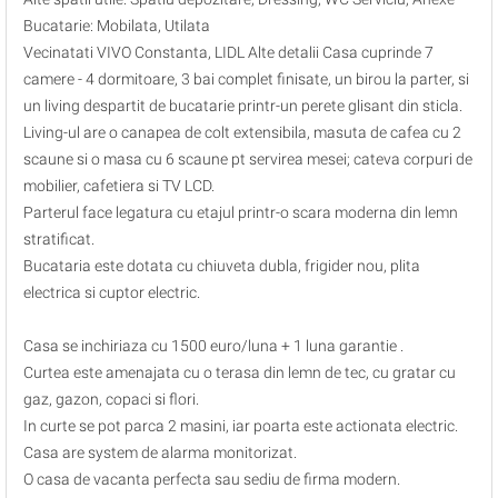
Bucatarie: Mobilata, Utilata
Vecinatati VIVO Constanta, LIDL Alte detalii Casa cuprinde 7
camere - 4 dormitoare, 3 bai complet finisate, un birou la parter, si
un living despartit de bucatarie printr-un perete glisant din sticla.
Living-ul are o canapea de colt extensibila, masuta de cafea cu 2
scaune si o masa cu 6 scaune pt servirea mesei; cateva corpuri de
mobilier, cafetiera si TV LCD.
Parterul face legatura cu etajul printr-o scara moderna din lemn
stratificat.
Bucataria este dotata cu chiuveta dubla, frigider nou, plita
electrica si cuptor electric.
Casa se inchiriaza cu 1500 euro/luna + 1 luna garantie .
Curtea este amenajata cu o terasa din lemn de tec, cu gratar cu
gaz, gazon, copaci si flori.
In curte se pot parca 2 masini, iar poarta este actionata electric.
Casa are system de alarma monitorizat.
O casa de vacanta perfecta sau sediu de firma modern.