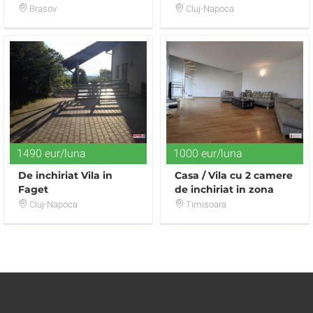
locuinta
Semicentral, Cluj-
Brasov
Cluj-Napoca
Napoca
1490 eur/luna
1000 eur/luna
De inchiriat Vila in
Casa / Vila cu 2 camere
Faget
de inchiriat in zona
Aradului
Cluj-Napoca
Timisoara