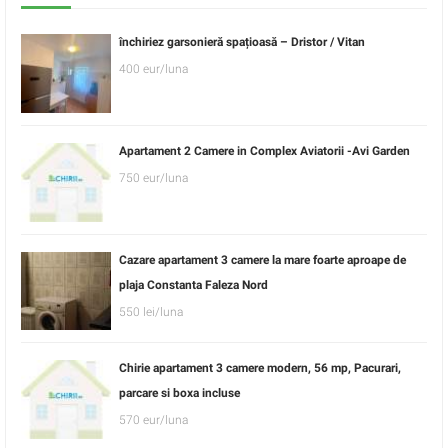
închiriez garsonieră spațioasă – Dristor / Vitan
400 eur/luna
Apartament 2 Camere in Complex Aviatorii -Avi Garden
750 eur/luna
Cazare apartament 3 camere la mare foarte aproape de
plaja Constanta Faleza Nord
550 lei/luna
Chirie apartament 3 camere modern, 56 mp, Pacurari,
parcare si boxa incluse
570 eur/luna