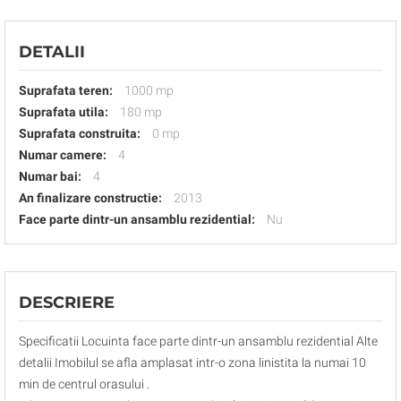
DETALII
Suprafata teren:
1000 mp
Suprafata utila:
180 mp
Suprafata construita:
0 mp
Numar camere:
4
Numar bai:
4
An finalizare constructie:
2013
Face parte dintr-un ansamblu rezidential:
Nu
DESCRIERE
Specificatii Locuinta face parte dintr-un ansamblu rezidential Alte
detalii Imobilul se afla amplasat intr-o zona linistita la numai 10
min de centrul orasului .