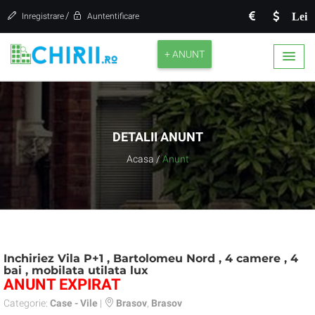
/
Lei
Inregistrare
Auntentificare
+ ANUNT
DETALII ANUNT
Acasa
/
Anunt
Inchiriez Vila P+1 , Bartolomeu Nord , 4 camere , 4
bai , mobilata utilata lux
ANUNT EXPIRAT
Categorie:
Case - Vile
|
Brasov
,
Brasov