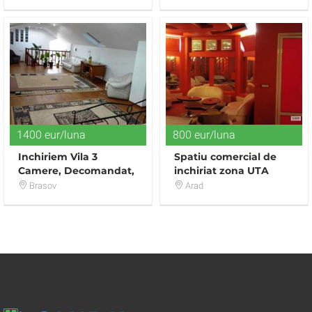
1400 eur/luna
800 eur/luna
Inchiriem Vila 3
Spatiu comercial de
Camere, Decomandat,
inchiriat zona UTA
Modern, Bartolomeu
Brasov
Arad