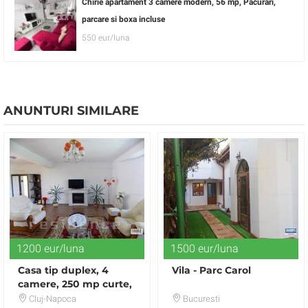
Chirie apartament 3 camere modern, 56 mp, Pacurari,
parcare si boxa incluse
550 eur/luna
ANUNTURI SIMILARE
1200 eur/luna
1500 eur/luna
Casa tip duplex, 4
Vila - Parc Carol
camere, 250 mp curte,
Andrei Muresanu
Cluj-Napoca
Bucuresti