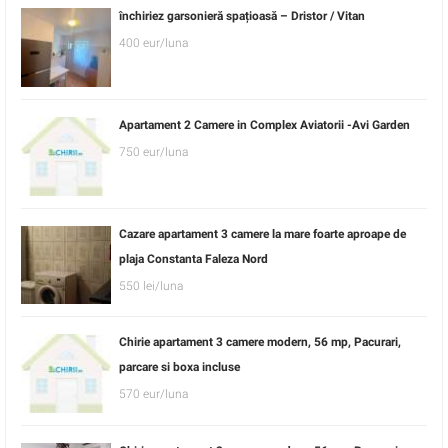
închiriez garsonieră spațioasă – Dristor / Vitan
400 eur/luna
Apartament 2 Camere in Complex Aviatorii -Avi Garden
750 eur/luna
Cazare apartament 3 camere la mare foarte aproape de
plaja Constanta Faleza Nord
550 lei/luna
Chirie apartament 3 camere modern, 56 mp, Pacurari,
parcare si boxa incluse
570 eur/luna