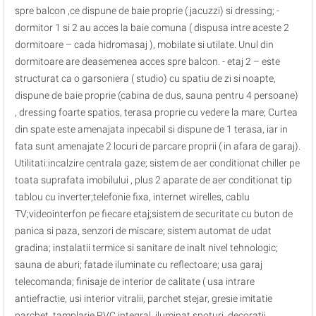
spre balcon ,ce dispune de baie proprie ( jacuzzi) si dressing; -
dormitor 1 si 2 au acces la baie comuna ( dispusa intre aceste 2
dormitoare – cada hidromasaj ), mobilate si utilate. Unul din
dormitoare are deasemenea acces spre balcon. - etaj 2 – este
structurat ca o garsoniera ( studio) cu spatiu de zi si noapte,
dispune de baie proprie (cabina de dus, sauna pentru 4 persoane)
, dressing foarte spatios, terasa proprie cu vedere la mare; Curtea
din spate este amenajata inpecabil si dispune de 1 terasa, iar in
fata sunt amenajate 2 locuri de parcare proprii ( in afara de garaj).
Utilitati:incalzire centrala gaze; sistem de aer conditionat chiller pe
toata suprafata imobilului , plus 2 aparate de aer conditionat tip
tablou cu inverter;telefonie fixa, internet wirelles, cablu
TV;videointerfon pe fiecare etaj;sistem de securitate cu buton de
panica si paza, senzori de miscare; sistem automat de udat
gradina; instalatii termice si sanitare de inalt nivel tehnologic;
sauna de aburi; fatade iluminate cu reflectoare; usa garaj
telecomanda; finisaje de interior de calitate ( usa intrare
antiefractie, usi interior vitralii, parchet stejar, gresie imitatie
parchet, tamplarie PVC integral, iluminat spoturi, decoratii