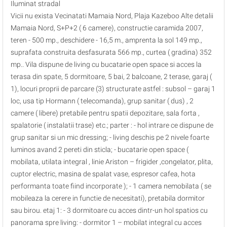
Iluminat stradal
Vicii nu exista Vecinatati Mamaia Nord, Plaja Kazeboo Alte detalii
Mamaia Nord, S+P+2 ( 6 camere), constructie caramida 2007,
teren - 500 mp., deschidere - 16,5 m., amprenta la sol 149 mp.,
suprafata construita desfasurata 566 mp., curtea ( gradina) 352
mp.. Vila dispune de living cu bucatarie open space si acces la
terasa din spate, 5 dormitoare, 5 bai, 2 balcoane, 2 terase, garaj (
1), locuri proprii de parcare (3) structurate astfel : subsol – garaj 1
loc, usa tip Hormann ( telecomanda), grup sanitar ( dus) , 2
camere ( libere) pretabile pentru spatii depozitare, sala forta ,
spalatorie ( instalatii trase) etc.; parter : - hol intrare ce dispune de
grup sanitar si un mic dressing; - living deschis pe 2 nivele foarte
luminos avand 2 pereti din sticla; - bucatarie open space (
mobilata, utilata integral , linie Ariston – frigider ,congelator, plita,
cuptor electric, masina de spalat vase, espresor cafea, hota
performanta toate fiind incorporate ); - 1 camera nemobilata ( se
mobileaza la cerere in functie de necesitati), pretabila dormitor
sau birou. etaj 1: - 3 dormitoare cu acces dintr-un hol spatios cu
panorama spre living: - dormitor 1 – mobilat integral cu acces