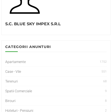
S.C. BLUE SKY IMPEX S.R.L
CATEGORII ANUNTURI
Apartamente
1752
Case - Vile
551
Terenuri
68
Spatii Comerciale
9
Birouri
8
Hoteluri - Pensiuni
2