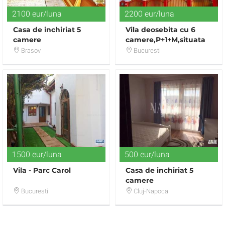
2100 eur/luna
2200 eur/luna
Casa de inchiriat 5
Vila deosebita cu 6
camere
camere,P+1+M,situata
la 5 minute de
Brasov
Bucuresti
Cartierul Latin
1500 eur/luna
500 eur/luna
Vila - Parc Carol
Casa de inchiriat 5
camere
Bucuresti
Cluj-Napoca