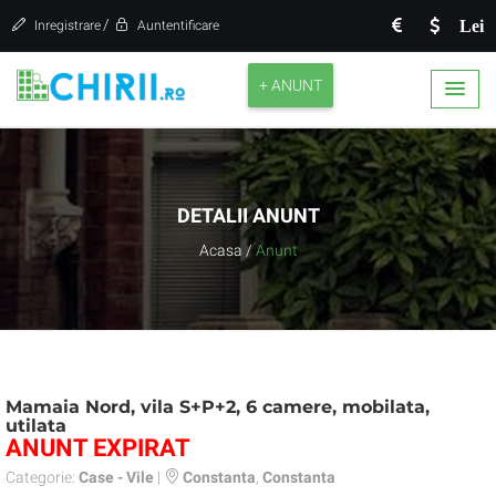
/
Lei
Inregistrare
Auntentificare
+ ANUNT
DETALII ANUNT
Acasa
/
Anunt
Mamaia Nord, vila S+P+2, 6 camere, mobilata,
utilata
ANUNT EXPIRAT
Categorie:
Case - Vile
|
Constanta
,
Constanta