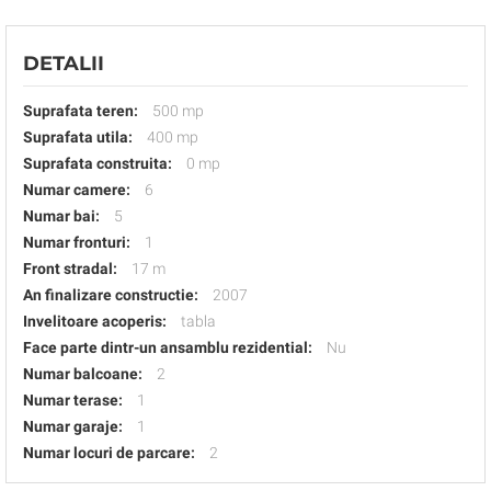
DETALII
Suprafata teren:
500 mp
Suprafata utila:
400 mp
Suprafata construita:
0 mp
Numar camere:
6
Numar bai:
5
Numar fronturi:
1
Front stradal:
17 m
An finalizare constructie:
2007
Invelitoare acoperis:
tabla
Face parte dintr-un ansamblu rezidential:
Nu
Numar balcoane:
2
Numar terase:
1
Numar garaje:
1
Numar locuri de parcare:
2