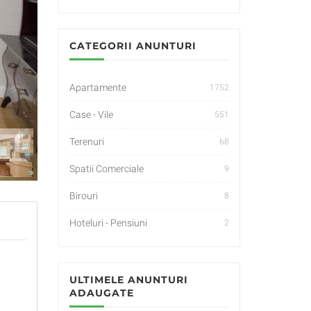
CATEGORII ANUNTURI
Apartamente
1752
Case - Vile
551
Terenuri
68
Spatii Comerciale
9
Birouri
8
Hoteluri - Pensiuni
2
ULTIMELE ANUNTURI
ADAUGATE