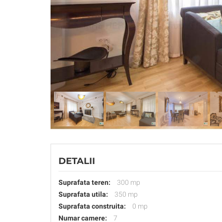
DETALII
Suprafata teren:
300 mp
Suprafata utila:
350 mp
Suprafata construita:
0 mp
Numar camere:
7