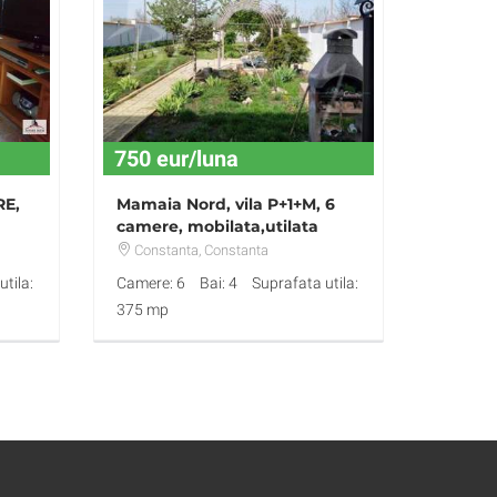
750 eur/luna
RE,
Mamaia Nord, vila P+1+M, 6
camere, mobilata,utilata
Constanta
, Constanta
tila:
Camere: 6
Bai: 4
Suprafata utila:
375 mp