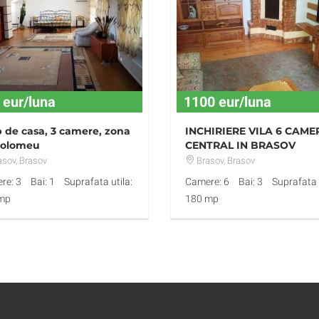
 eur/luna
1100 eur/luna
 de casa, 3 camere, zona
INCHIRIERE VILA 6 CAME
tolomeu
CENTRAL IN BRASOV
asov
, Brasov
Brasov
, Brasov
re: 3
Bai: 1
Suprafata utila:
Camere: 6
Bai: 3
Suprafata u
mp
180 mp