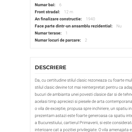
Numar bai:
6
Front stradal:
12 m
An finalizare constructie:
1940
Face parte dintr-un ansamblu rezidential:
Nu
Numar terase:
1
Numar locuri de parcare:
2
DESCRIERE
Da, cu certitudine stilul clasic rezoneaza cu foarte mu
stilul clasic devine tot mai reinterpretat pentru ca ad
bucuri de ambianta unei povesti clasice dar si de tehnol
acelasi timp apreciezi si piesele de arta contemporan
o vila de exceptie, propusa spre inchiriere, un spatiu 
prezentam astazi este foarte generoasa ca spatiu inte
a Bucurestiului, cartierul Primaverii, si este considera
interioare cat a pozitiei privilegiate. O vila amenajata