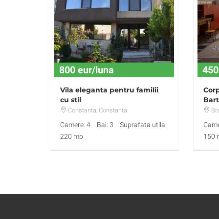
800 eur/luna
450
Vila eleganta pentru familii
Corp
cu stil
Bar
Constanta
, Constanta
Br
Camere: 4
Bai: 3
Suprafata utila:
Came
220 mp
150 