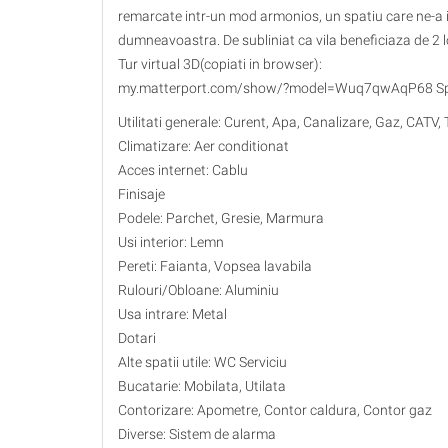
remarcate intr-un mod armonios, un spatiu care ne-a inc
dumneavoastra. De subliniat ca vila beneficiaza de 2 lo
Tur virtual 3D(copiati in browser):
my.matterport.com/show/?model=Wuq7qwAqP68 Specif
Utilitati generale: Curent, Apa, Canalizare, Gaz, CATV, 
Climatizare: Aer conditionat
Acces internet: Cablu
Finisaje
Podele: Parchet, Gresie, Marmura
Usi interior: Lemn
Pereti: Faianta, Vopsea lavabila
Rulouri/Obloane: Aluminiu
Usa intrare: Metal
Dotari
Alte spatii utile: WC Serviciu
Bucatarie: Mobilata, Utilata
Contorizare: Apometre, Contor caldura, Contor gaz
Diverse: Sistem de alarma