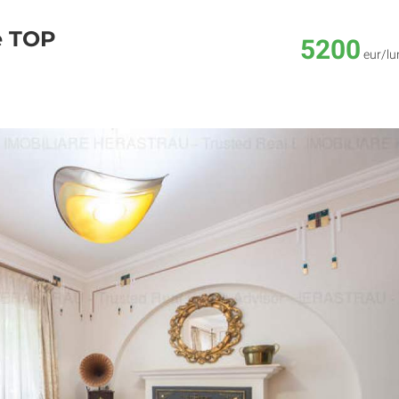
e TOP
5200
eur/lu