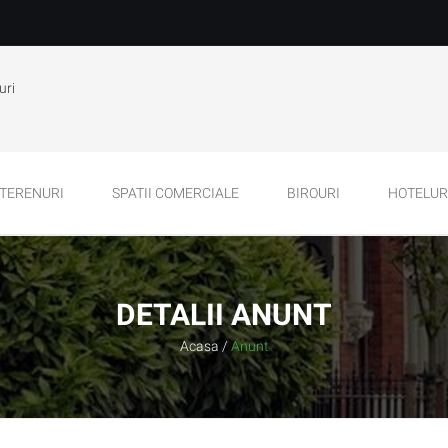
uri
TERENURI
SPATII COMERCIALE
BIROURI
HOTELURI
DETALII ANUNT
Acasa
/
Anunt