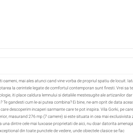
lti oameni, mai ales atunci cand vine vorba de propriul spatiu de locuit. Ia
aptarea la cerintele legate de comfortul contemporan sunt firesti. Vrei sa t
ogie, iti place caldura lemnului si detaliile mestesugite ale artizanilor dar
a? Te gandesti cum le-ai putea combina? Ei bine, ne-am oprit de data acea
in care descoperim incaperi sarmante care te pot inspira. Vila Gorki, pe car
rior, masurand 276 mp (7 camere) si este situata in cea mai exclusivista
ta una dintre cele mai luxoase proprietati de aici, nu doar datorita amenaja
 exceptional din toate punctele de vedere, unde obiectele clasice se fac