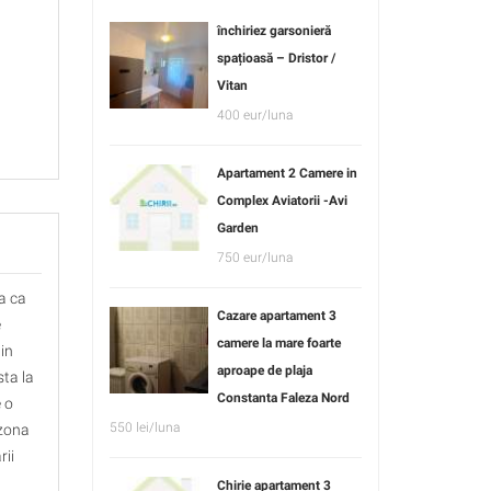
închiriez garsonieră
spațioasă – Dristor /
Vitan
400 eur/luna
Apartament 2 Camere in
Complex Aviatorii -Avi
Garden
750 eur/luna
ta ca
Cazare apartament 3
e
camere la mare foarte
 in
aproape de plaja
sta la
Constanta Faleza Nord
e o
550 lei/luna
 zona
rii
Chirie apartament 3