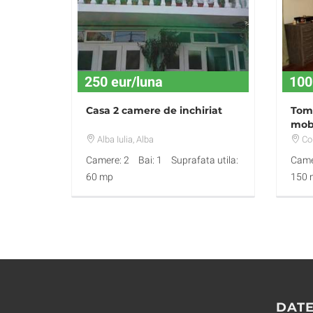
250 eur/luna
100
Casa 2 camere de inchiriat
Tomi
mobi
Alba Iulia
, Alba
Co
Camere: 2
Bai: 1
Suprafata utila:
Came
60 mp
150 
DATE