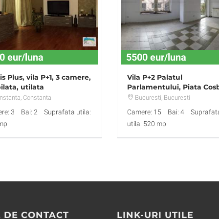
0 eur/luna
5500 eur/luna
s Plus, vila P+1, 3 camere,
Vila P+2 Palatul
lata, utilata
Parlamentului, Piata Cos
nstanta
, Constanta
Bucuresti
, Bucuresti
re: 3
Bai: 2
Suprafata utila:
Camere: 15
Bai: 4
Suprafat
mp
utila: 520 mp
 DE CONTACT
LINK-URI UTILE