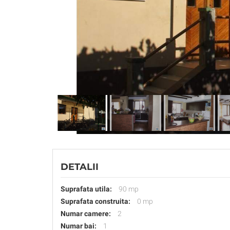
DETALII
Suprafata utila:
90 mp
Suprafata construita:
0 mp
Numar camere:
2
Numar bai:
1