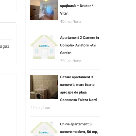
spațioasă – Dristor /
Vitan
400 eur/luna
Apartament 2 Camere in
Complex Aviatorii -Avi
aragaz
Garden
750 eur/luna
Cazare apartament 3
camere la mare foarte
aproape de plaja
Constanta Faleza Nord
550 lei/luna
Chirie apartament 3
camere modern, 56 mp,