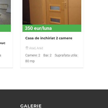
350 eur/luna
Casa de inchiriat 2 camere
buc
Arad
, Arad
a
Camere: 2
Bai: 2
Suprafata utila:
80 mp
GALERIE