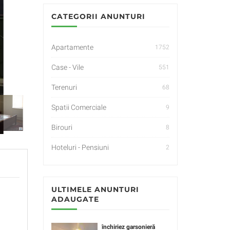
CATEGORII ANUNTURI
Apartamente
1752
Case - Vile
551
Terenuri
68
Spatii Comerciale
9
Birouri
8
Hoteluri - Pensiuni
2
ULTIMELE ANUNTURI
ADAUGATE
închiriez garsonieră