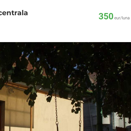
centrala
350
eur/luna