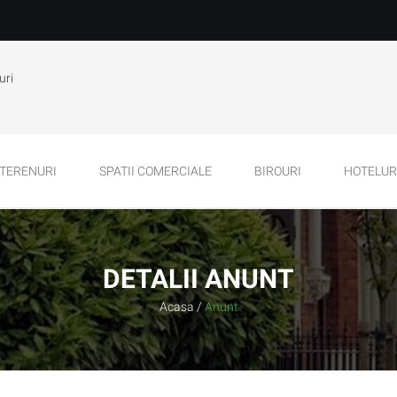
uri
TERENURI
SPATII COMERCIALE
BIROURI
HOTELURI
DETALII ANUNT
Acasa
/
Anunt