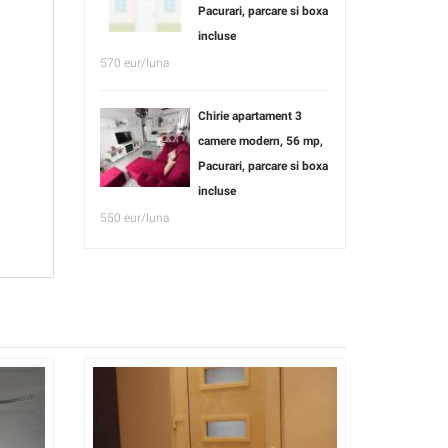
Pacurari, parcare si boxa
incluse
570 eur/luna
Chirie apartament 3
camere modern, 56 mp,
Pacurari, parcare si boxa
incluse
550 eur/luna