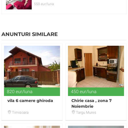
550 eur/luna
ANUNTURI SIMILARE
820 eur/luna
450 eur/luna
vila 6 camere ghiroda
Chirie casa , zona 7
Noiembrie
Timisoara
Targu Mures