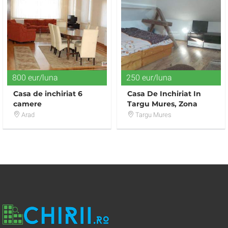
800 eur/luna
250 eur/luna
Casa de inchiriat 6
Casa De Inchiriat In
camere
Targu Mures, Zona
Cornisa
Arad
Targu Mures