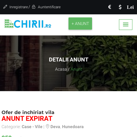
/
Lei
Inregistrare
Auntentificare
+ ANUNT
DETALII ANUNT
Acasa
/
Anunt
Ofer de inchiriat vila
ANUNT EXPIRAT
Categorie:
Case - Vile
|
Deva
,
Hunedoara