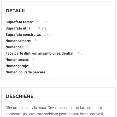
DETALII
Suprafata teren:
600 mp
Suprafata utila:
170 mp
Suprafata construita:
0 mp
Numar camere:
5
Numar bai:
3
Face parte dintr-un ansamblu rezidential:
Nu
Numar terase:
1
Numar garaje:
1
Numar locuri de parcare:
1
DESCRIERE
Ofer de inchiriat vila noua, Deva, mobilata si utilata standard
occidental (in poze este mobilata pentru sediu firma, dar va fi