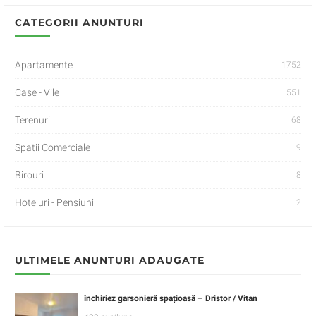
CATEGORII ANUNTURI
Apartamente
1752
Case - Vile
551
Terenuri
68
Spatii Comerciale
9
Birouri
8
Hoteluri - Pensiuni
2
ULTIMELE ANUNTURI ADAUGATE
închiriez garsonieră spațioasă – Dristor / Vitan