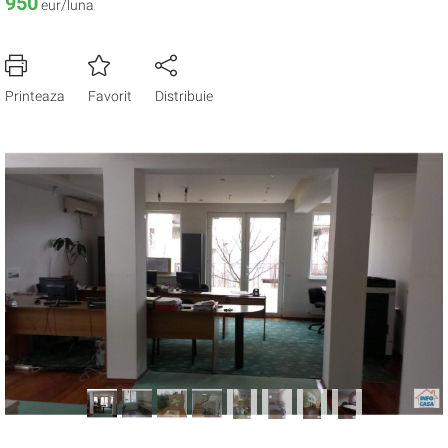
950
eur/luna
Printeaza
Favorit
Distribuie