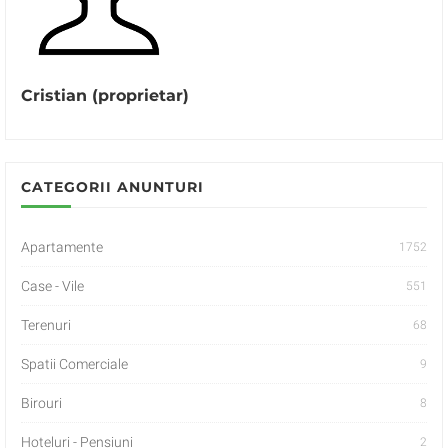
Cristian (proprietar)
CATEGORII ANUNTURI
Apartamente
1752
Case - Vile
551
Terenuri
68
Spatii Comerciale
9
Birouri
8
Hoteluri - Pensiuni
2