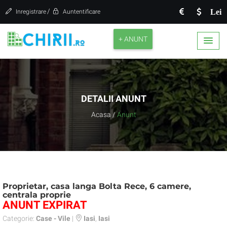
/
Lei
Inregistrare
Auntentificare
+ ANUNT
DETALII ANUNT
Acasa
/
Anunt
Proprietar, casa langa Bolta Rece, 6 camere,
centrala proprie
ANUNT EXPIRAT
Categorie:
Case - Vile
|
Iasi
,
Iasi