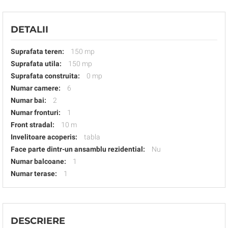
DETALII
Suprafata teren:
150 mp
Suprafata utila:
150 mp
Suprafata construita:
0 mp
Numar camere:
6
Numar bai:
2
Numar fronturi:
1
Front stradal:
10 m
Invelitoare acoperis:
tabla
Face parte dintr-un ansamblu rezidential:
Nu
Numar balcoane:
1
Numar terase:
1
DESCRIERE