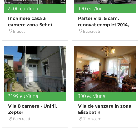
2400 eur/luna
990 eur/luna
Inchiriere casa 3
Parter vila, 5 cam.
camere zona Schei
renovat complet 2014,
liber din 8.11.2017
Brasov
Bucuresti
2199 eur/luna
800 eur/luna
Vila 8 camere - Unirii,
Vila de vanzare in zona
Zepter
Elisabetin
Bucuresti
Timisoara