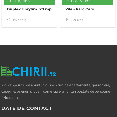
800 eur/luna
1500 eur/luna
Duplex Braytim 120 mp
Vila - Parc Carol
Timisoara
Bucuresti
Aici vei gasi mii de anunturi cu inchirieri de apartamente, garsoniere,
case-vile, terenuri si spatii comerciale, anunturi postate de persoane
fizice sau agentii.
DATE DE CONTACT