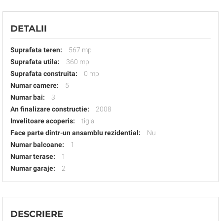
DETALII
Suprafata teren:
567 mp
Suprafata utila:
360 mp
Suprafata construita:
0 mp
Numar camere:
5
Numar bai:
3
An finalizare constructie:
2008
Invelitoare acoperis:
tigla
Face parte dintr-un ansamblu rezidential:
Nu
Numar balcoane:
1
Numar terase:
1
Numar garaje:
2
DESCRIERE