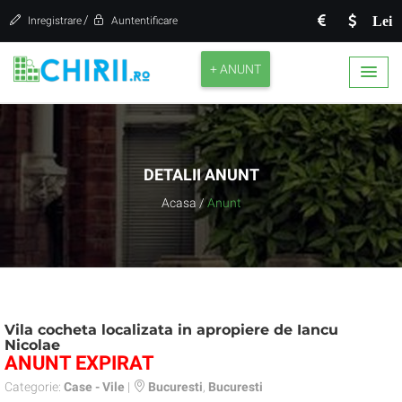
/
Lei
Inregistrare
Auntentificare
+ ANUNT
DETALII ANUNT
Acasa
/
Anunt
Vila cocheta localizata in apropiere de Iancu
Nicolae
ANUNT EXPIRAT
Categorie:
Case - Vile
|
Bucuresti
,
Bucuresti