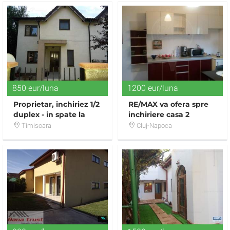
850 eur/luna
1200 eur/luna
Proprietar, inchiriez 1/2
RE/MAX va ofera spre
duplex - in spate la
inchiriere casa 2
Decathlon
camere Andrei
Timisoara
Cluj-Napoca
Muresanu