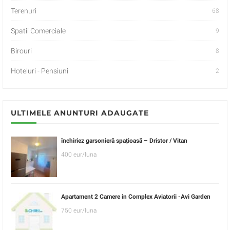
Terenuri
68
Spatii Comerciale
9
Birouri
8
Hoteluri - Pensiuni
2
ULTIMELE ANUNTURI ADAUGATE
închiriez garsonieră spațioasă – Dristor / Vitan
400 eur/luna
Apartament 2 Camere in Complex Aviatorii -Avi Garden
750 eur/luna