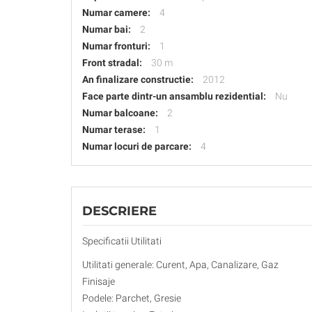
Numar camere:
4
Numar bai:
2
Numar fronturi:
1
Front stradal:
30 m
An finalizare constructie:
2012
Face parte dintr-un ansamblu rezidential:
Nu
Numar balcoane:
2
Numar terase:
1
Numar locuri de parcare:
4
DESCRIERE
Specificatii Utilitati
Utilitati generale: Curent, Apa, Canalizare, Gaz
Finisaje
Podele: Parchet, Gresie