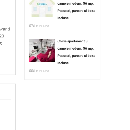
camere modern, 56 mp,
Pacurari, parcare si boxa
incluse
570 eur/luna
 avand
120
Chirie apartament 3
a;
camere modern, 56 mp,
Pacurari, parcare si boxa
incluse
550 eur/luna