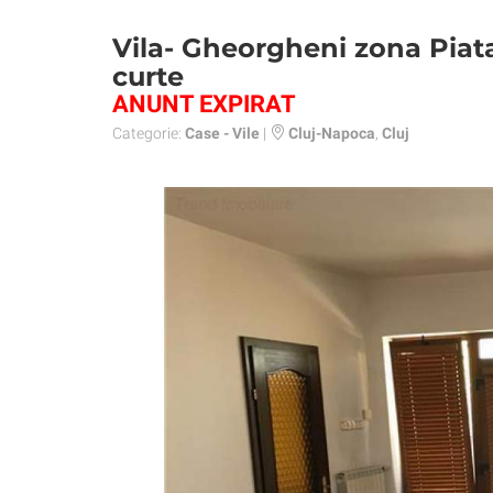
Vila- Gheorgheni zona Pia
curte
ANUNT EXPIRAT
Categorie:
Case - Vile
|
Cluj-Napoca
,
Cluj