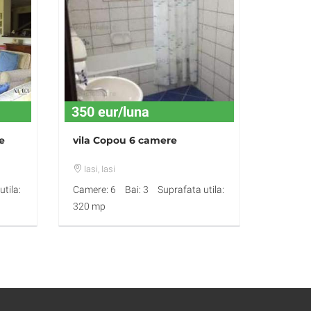
350 eur/luna
e
vila Copou 6 camere
Iasi
, Iasi
tila:
Camere: 6
Bai: 3
Suprafata utila:
320 mp