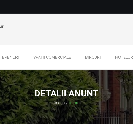
uri
TERENURI
SPATII COMERCIALE
BIROURI
HOTELURI
DETALII ANUNT
Acasa
/
Anunt