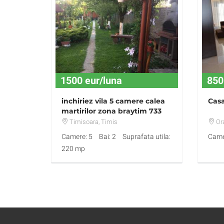
1500 eur/luna
850
inchiriez vila 5 camere calea
Casa
martirilor zona braytim 733
mp
Timisoara
, Timis
Or
Camere: 5
Bai: 2
Suprafata utila:
Came
220 mp