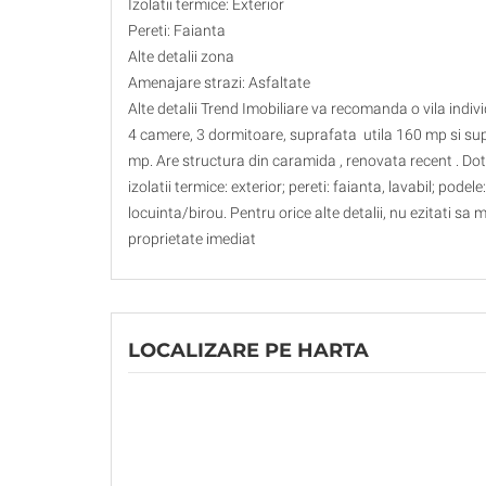
Izolatii termice: Exterior
Pereti: Faianta
Alte detalii zona
Amenajare strazi: Asfaltate
Alte detalii Trend Imobiliare va recomanda o vila indi
4 camere, 3 dormitoare, suprafata utila 160 mp si su
mp. Are structura din caramida , renovata recent . Dotar
izolatii termice: exterior; pereti: faianta, lavabil; pode
locuinta/birou. Pentru orice alte detalii, nu ezitati sa 
proprietate imediat
LOCALIZARE PE HARTA