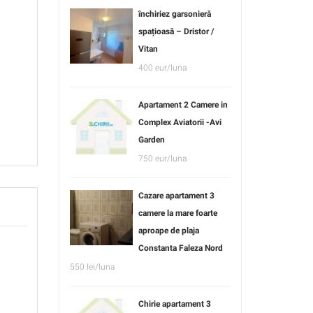
închiriez garsonieră
spațioasă – Dristor /
Vitan
400 eur/luna
Apartament 2 Camere in
Complex Aviatorii -Avi
Garden
750 eur/luna
Cazare apartament 3
camere la mare foarte
aproape de plaja
Constanta Faleza Nord
550 lei/luna
Chirie apartament 3