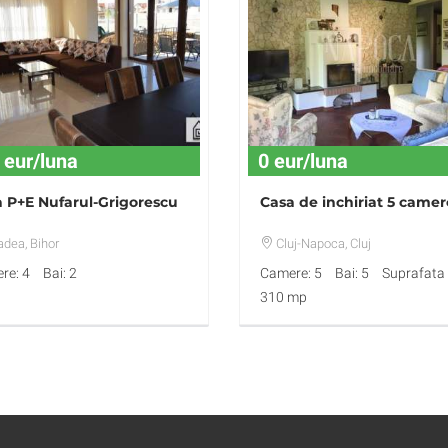
 eur/luna
0 eur/luna
 P+E Nufarul-Grigorescu
Casa de inchiriat 5 camer
adea
, Bihor
Cluj-Napoca
, Cluj
re: 4
Bai: 2
Camere: 5
Bai: 5
Suprafata u
310 mp