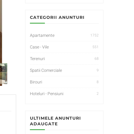
CATEGORII ANUNTURI
Apartamente
1752
Case - Vile
551
Terenuri
68
Spatii Comerciale
9
Birouri
8
Hoteluri - Pensiuni
2
ULTIMELE ANUNTURI
ADAUGATE