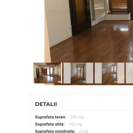
DETALII
Suprafata teren:
350 mp
Suprafata utila:
160 mp
Suprafata construita:
0 mp