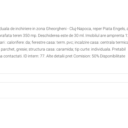
viduala de inchiriere in zona Gheorgheni - Cluj-Napoca, reper Piata Engels,
prafata teren 350 mp. Deschiderea este de 30 ml. Imobilul are amprenta 
i : calorifere: da; ferestre casa: term. pvc; incalzire casa: centrala termic
le: parchet, gresie; structura casa: caramida; tip curte: individuala. Pretabil
ma contactati. ID intern: 77. Alte detalii pret Comision: 50% Disponibilitate