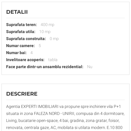
DETALII
Suprafata teren:
400 mp
Suprafata utila:
10 mp
Suprafata construita:
0 mp
Numar camere:
5
Numar bai:
4
Invelitoare acoperis:
tabla
Face parte dintr-un ansamblu rezidential:
Nu
DESCRIERE
Agentia EXPERTI IMOBILIARI va propune spre inchiriere vila P+1
situata in zona FALEZA NORD - UNIRII, compusa din 4 dormitoare,
Living, bucatarie open-space, 4 bai, gradina, zona gratar, foisor,
renovata, centrala gaze, AC, mobilata si utilata modern. E.10 800