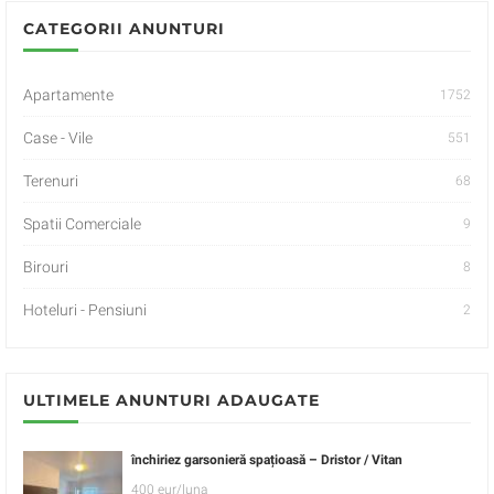
CATEGORII ANUNTURI
Apartamente
1752
Case - Vile
551
Terenuri
68
Spatii Comerciale
9
Birouri
8
Hoteluri - Pensiuni
2
ULTIMELE ANUNTURI ADAUGATE
închiriez garsonieră spațioasă – Dristor / Vitan
400 eur/luna