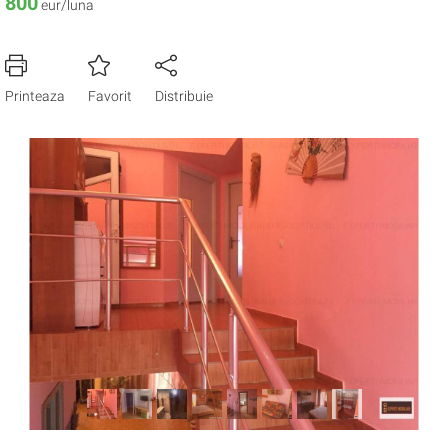
800
eur/luna
Printeaza
Favorit
Distribuie