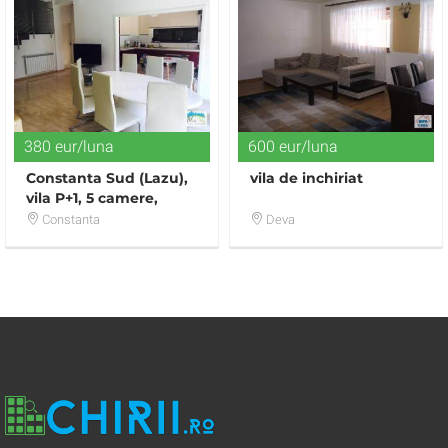
380 eur/luna
600 eur/luna
Constanta Sud (Lazu),
vila de inchiriat
vila P+1, 5 camere,
mobilata, utilata
Constanta
Deva