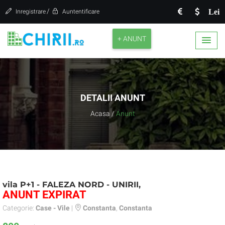
/
Lei
Inregistrare
Auntentificare
+ ANUNT
DETALII ANUNT
Acasa
/
Anunt
vila P+1 - FALEZA NORD - UNIRII,
ANUNT EXPIRAT
Categorie:
Case - Vile
|
Constanta
,
Constanta