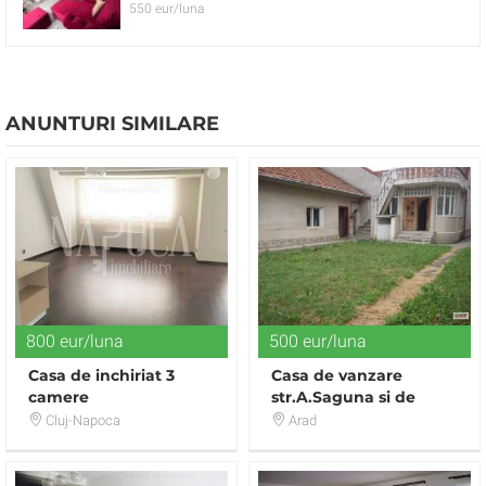
550 eur/luna
ANUNTURI SIMILARE
800 eur/luna
500 eur/luna
Casa de inchiriat 3
Casa de vanzare
camere
str.A.Saguna si de
inchiriat
Cluj-Napoca
Arad