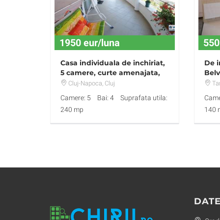
1950 eur/luna
550
Casa individuala de inchiriat,
De i
5 camere, curte amenajata,
Bel
cartier Buna Ziua!
Cluj-Napoca
, Cluj
Ta
Camere: 5
Bai: 4
Suprafata utila:
Came
240 mp
140 
DATE