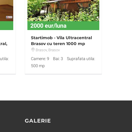
2000 eur/luna
Startimob - Vila Ultracentral
ral,
Brasov cu teren 1000 mp
Brasov
, Brasov
tila:
Camere: 9
Bai: 3
Suprafata utila:
500 mp
GALERIE