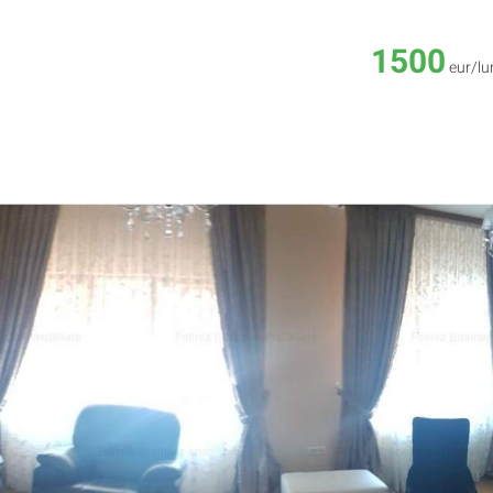
1500
eur/lu