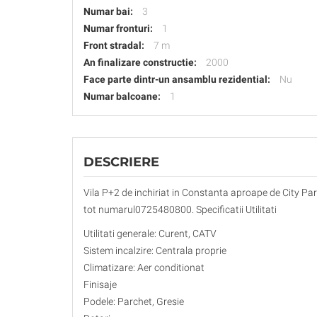
Numar bai:
3
Numar fronturi:
1
Front stradal:
7 m
An finalizare constructie:
2000
Face parte dintr-un ansamblu rezidential:
Nu
Numar balcoane:
1
DESCRIERE
Vila P+2 de inchiriat in Constanta aproape de City Park 
tot numarul0725480800. Specificatii Utilitati
Utilitati generale: Curent, CATV
Sistem incalzire: Centrala proprie
Climatizare: Aer conditionat
Finisaje
Podele: Parchet, Gresie