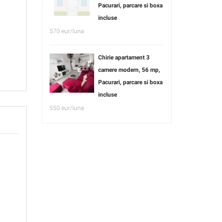
Pacurari, parcare si boxa
incluse
570 eur/luna
Chirie apartament 3
camere modern, 56 mp,
Pacurari, parcare si boxa
incluse
550 eur/luna