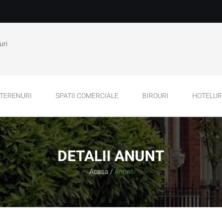
uri
TERENURI
SPATII COMERCIALE
BIROURI
HOTELURI
DETALII ANUNT
Acasa
/
Anunt