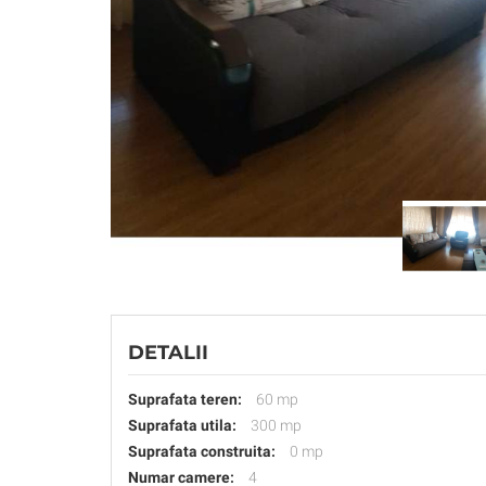
DETALII
Suprafata teren:
60 mp
Suprafata utila:
300 mp
Suprafata construita:
0 mp
Numar camere:
4