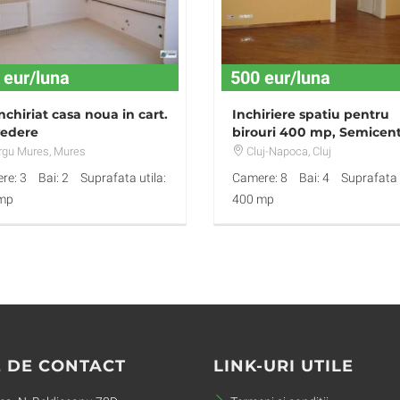
 eur/luna
500 eur/luna
nchiriat casa noua in cart.
Inchiriere spatiu pentru
vedere
birouri 400 mp, Semicent
Cluj-Napoca
rgu Mures
, Mures
Cluj-Napoca
, Cluj
re: 3
Bai: 2
Suprafata utila:
Camere: 8
Bai: 4
Suprafata u
mp
400 mp
 DE CONTACT
LINK-URI UTILE