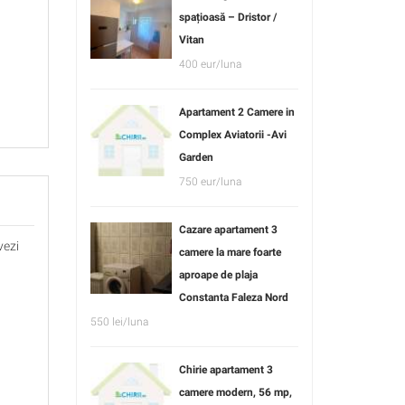
spațioasă – Dristor /
Vitan
400 eur/luna
Apartament 2 Camere in
Complex Aviatorii -Avi
Garden
750 eur/luna
Cazare apartament 3
vezi
camere la mare foarte
aproape de plaja
Constanta Faleza Nord
550 lei/luna
Chirie apartament 3
camere modern, 56 mp,