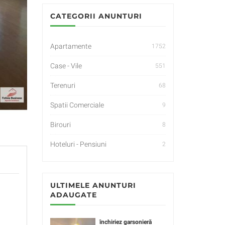
CATEGORII ANUNTURI
Apartamente
1752
Case - Vile
551
Terenuri
68
Spatii Comerciale
9
Birouri
8
Hoteluri - Pensiuni
2
ULTIMELE ANUNTURI
ADAUGATE
închiriez garsonieră