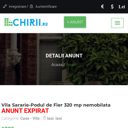
/
Lei
Inregistrare
Auntentificare
+ ANUNT
DETALII ANUNT
Acasa
/
Anunt
Vila Sararie-Podul de Fier 320 mp nemobilata
ANUNT EXPIRAT
Categorie:
Case - Vile
|
Iasi
,
Iasi