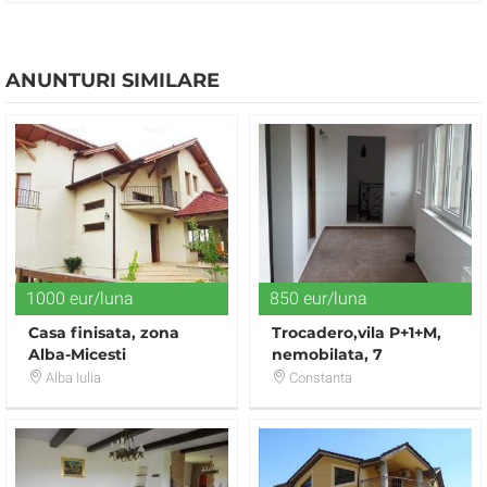
ANUNTURI SIMILARE
1000 eur/luna
850 eur/luna
Casa finisata, zona
Trocadero,vila P+1+M,
Alba-Micesti
nemobilata, 7
camere,ideala birouri
Alba Iulia
Constanta