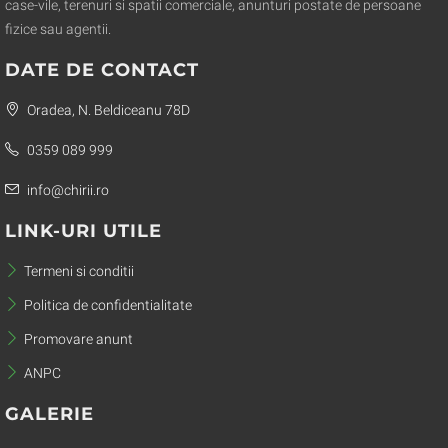
case-vile, terenuri si spatii comerciale, anunturi postate de persoane
fizice sau agentii.
DATE DE CONTACT
Oradea, N. Beldiceanu 78D
0359 089 999
info@chirii.ro
LINK-URI UTILE
Termeni si conditii
Politica de confidentialitate
Promovare anunt
ANPC
GALERIE