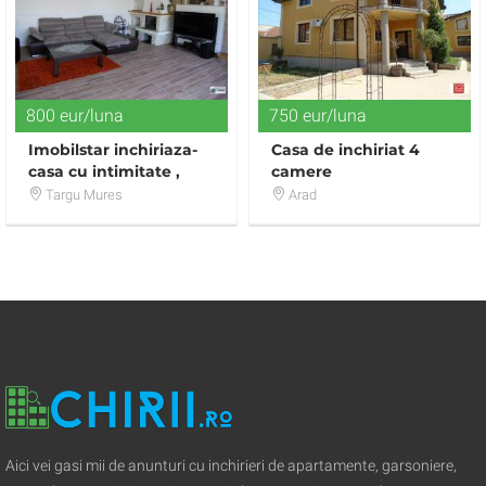
800 eur/luna
750 eur/luna
Imobilstar inchiriaza-
Casa de inchiriat 4
casa cu intimitate ,
camere
aproape de oras
Targu Mures
Arad
Aici vei gasi mii de anunturi cu inchirieri de apartamente, garsoniere,