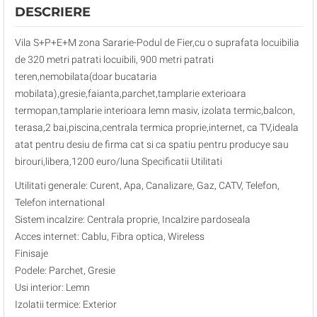
DESCRIERE
Vila S+P+E+M zona Sararie-Podul de Fier,cu o suprafata locuibilia
de 320 metri patrati locuibili, 900 metri patrati
teren,nemobilata(doar bucataria
mobilata),gresie,faianta,parchet,tamplarie exterioara
termopan,tamplarie interioara lemn masiv, izolata termic,balcon,
terasa,2 bai,piscina,centrala termica proprie,internet, ca TV,ideala
atat pentru desiu de firma cat si ca spatiu pentru producye sau
birouri,libera,1200 euro/luna Specificatii Utilitati
Utilitati generale: Curent, Apa, Canalizare, Gaz, CATV, Telefon,
Telefon international
Sistem incalzire: Centrala proprie, Incalzire pardoseala
Acces internet: Cablu, Fibra optica, Wireless
Finisaje
Podele: Parchet, Gresie
Usi interior: Lemn
Izolatii termice: Exterior