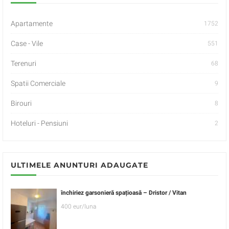
Apartamente
1752
Case - Vile
551
Terenuri
68
Spatii Comerciale
9
Birouri
8
Hoteluri - Pensiuni
2
ULTIMELE ANUNTURI ADAUGATE
închiriez garsonieră spațioasă – Dristor / Vitan
400 eur/luna