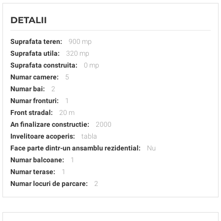
DETALII
Suprafata teren:
900 mp
Suprafata utila:
320 mp
Suprafata construita:
0 mp
Numar camere:
5
Numar bai:
2
Numar fronturi:
1
Front stradal:
20 m
An finalizare constructie:
2000
Invelitoare acoperis:
tabla
Face parte dintr-un ansamblu rezidential:
Nu
Numar balcoane:
1
Numar terase:
1
Numar locuri de parcare:
2