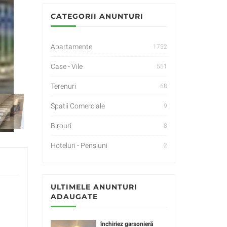
CATEGORII ANUNTURI
Apartamente
1752
Case - Vile
551
Terenuri
68
Spatii Comerciale
9
Birouri
8
Hoteluri - Pensiuni
2
ULTIMELE ANUNTURI
ADAUGATE
închiriez garsonieră