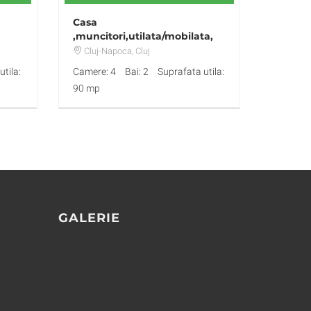
Casa
,muncitori,utilata/mobilata,
zona Someseni, 25 ron
Cluj-Napoca
, Cluj
tila:
Camere: 4
Bai: 2
Suprafata utila:
90 mp
GALERIE