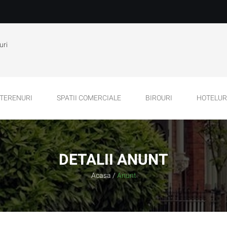
uri
TERENURI
SPATII COMERCIALE
BIROURI
HOTELURI
DETALII ANUNT
Acasa
/
Anunt