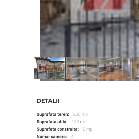
DETALII
Suprafata teren:
230 mp
Suprafata utila:
130 mp
Suprafata construita:
0 mp
Numar camere:
4