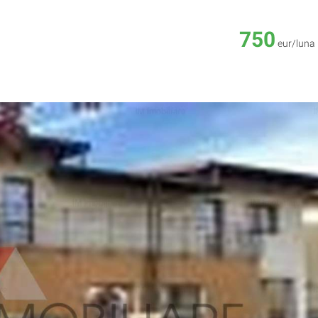
750
eur/luna