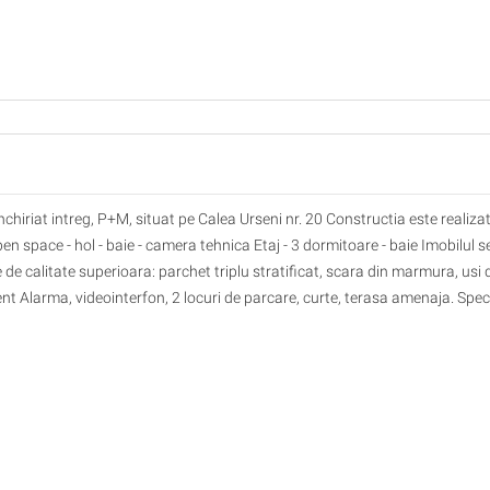
chiriat intreg, P+M, situat pe Calea Urseni nr. 20 Constructia este realizat
pen space - hol - baie - camera tehnica Etaj - 3 dormitoare - baie Imobilul s
e de calitate superioara: parchet triplu stratificat, scara din marmura, usi 
nt Alarma, videointerfon, 2 locuri de parcare, curte, terasa amenaja. Speci