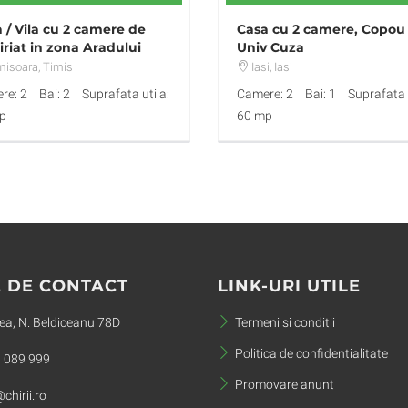
 / Vila cu 2 camere de
Casa cu 2 camere, Copou
iriat in zona Aradului
Univ Cuza
misoara
, Timis
Iasi
, Iasi
re: 2
Bai: 2
Suprafata utila:
Camere: 2
Bai: 1
Suprafata u
p
60 mp
 DE CONTACT
LINK-URI UTILE
a, N. Beldiceanu 78D
Termeni si conditii
Politica de confidentialitate
 089 999
Promovare anunt
chirii.ro