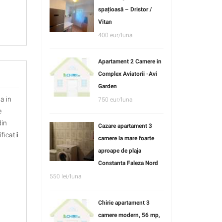
spațioasă – Dristor /
Vitan
400 eur/luna
Apartament 2 Camere in
Complex Aviatorii -Avi
Garden
a in
750 eur/luna
e
din
Cazare apartament 3
ficatii
camere la mare foarte
aproape de plaja
Constanta Faleza Nord
550 lei/luna
Chirie apartament 3
camere modern, 56 mp,