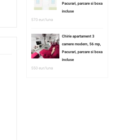
Pacurari, parcare si boxa
incluse
570 eur/luna
Chirie apartament 3
camere modern, 56 mp,
Pacurari, parcare si boxa
incluse
550 eur/luna