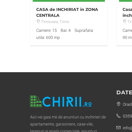
CASA de INCHIRIAT in ZONA
Casa
CENTRALA
inch
Timisoara
, Timis
Ti
Camere: 15
Bai: 4
Suprafata
Came
utila: 600 mp
90 m
DATE
Orade
0359
Aici vei gasi mii de anunturi cu inchirieri de
apartamente, garsoniere, case-vile,
info@
terenuri si spatii comerciale, anunturi