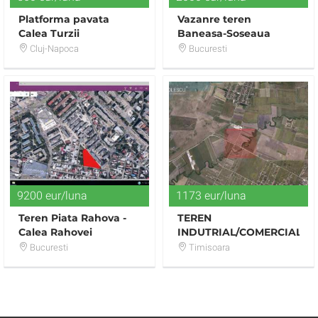
Platforma pavata
Vazanre teren
Calea Turzii
Baneasa-Soseaua
Odaii
Cluj-Napoca
Bucuresti
9200 eur/luna
1173 eur/luna
Teren Piata Rahova -
TEREN
Calea Rahovei
INDUTRIAL/COMERCIAL
Bucuresti
Timisoara