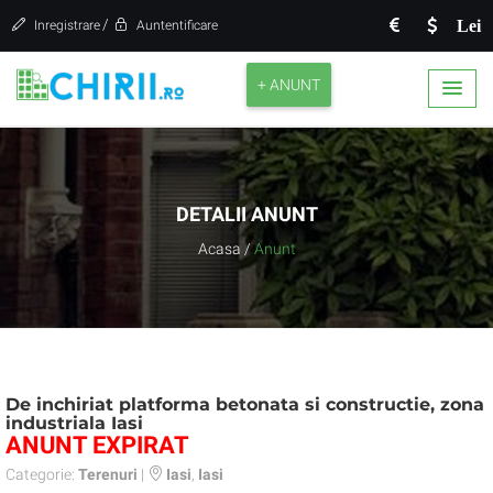
/
Lei
Inregistrare
Auntentificare
+ ANUNT
DETALII ANUNT
Acasa
/
Anunt
De inchiriat platforma betonata si constructie, zona
industriala Iasi
ANUNT EXPIRAT
Categorie:
Terenuri
|
Iasi
,
Iasi