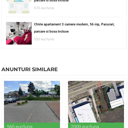
parcare si boxa incluse
570 eur/luna
Chirie apartament 3 camere modern, 56 mp, Pacurari,
parcare si boxa incluse
550 eur/luna
ANUNTURI SIMILARE
560 eur/luna
2000 eur/luna