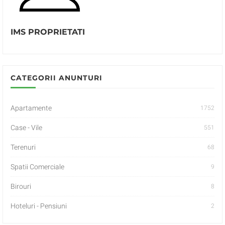
IMS PROPRIETATI
CATEGORII ANUNTURI
Apartamente
1752
Case - Vile
551
Terenuri
68
Spatii Comerciale
9
Birouri
8
Hoteluri - Pensiuni
2