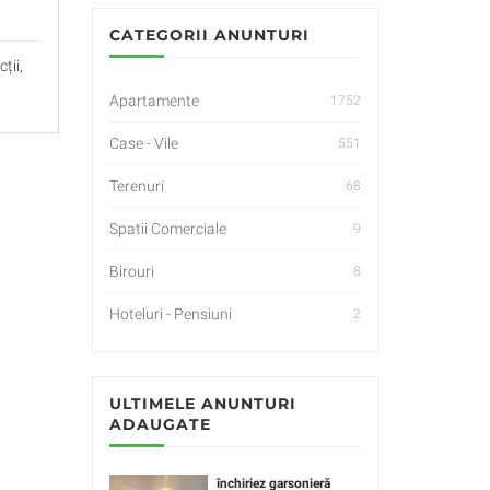
CATEGORII ANUNTURI
ții,
Apartamente
1752
Case - Vile
551
Terenuri
68
Spatii Comerciale
9
Birouri
8
Hoteluri - Pensiuni
2
ULTIMELE ANUNTURI
ADAUGATE
închiriez garsonieră