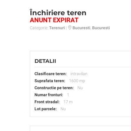
Închiriere teren
ANUNT EXPIRAT
Categorie:
Terenuri
|
Bucuresti
,
Bucuresti
DETALII
Clasificare teren:
intravilan
Suprafata teren:
1600 mp
Constructie pe teren:
Nu
Numar fronturi:
1
Front stradal:
17 m
Lot parcele:
Nu