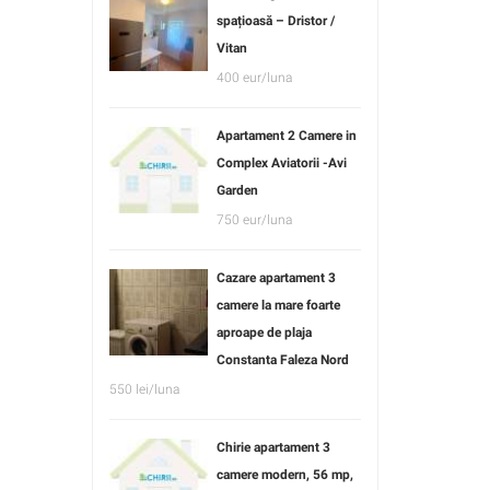
spațioasă – Dristor /
Vitan
400 eur/luna
Apartament 2 Camere in
Complex Aviatorii -Avi
Garden
750 eur/luna
Cazare apartament 3
camere la mare foarte
aproape de plaja
Constanta Faleza Nord
550 lei/luna
Chirie apartament 3
camere modern, 56 mp,