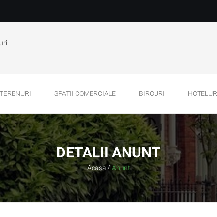
uri
TERENURI
SPATII COMERCIALE
BIROURI
HOTELURI
DETALII ANUNT
Acasa
/
Anunt