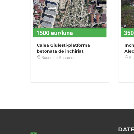
1500 eur/luna
350
Calea Giulesti-platforma
Inch
betonata de inchiriat
Alec
Bucuresti
, Bucuresti
Br
DATE