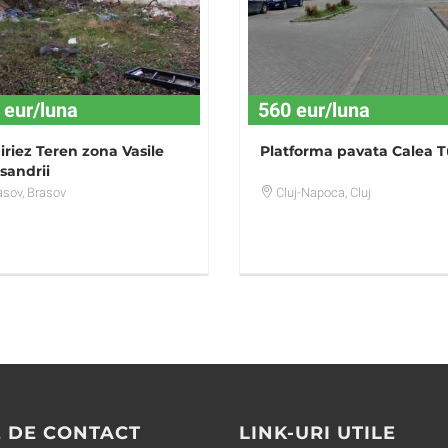
 eur/luna
560 eur/luna
iriez Teren zona Vasile
Platforma pavata Calea Tu
sandrii
asov
, Brasov
Cluj-Napoca
, Cluj
 DE CONTACT
LINK-URI UTILE