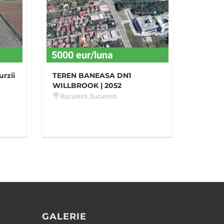
5000 eur/luna
rzii
TEREN BANEASA DN1
WILLBROOK | 2052
Bucuresti
, Bucuresti
GALERIE