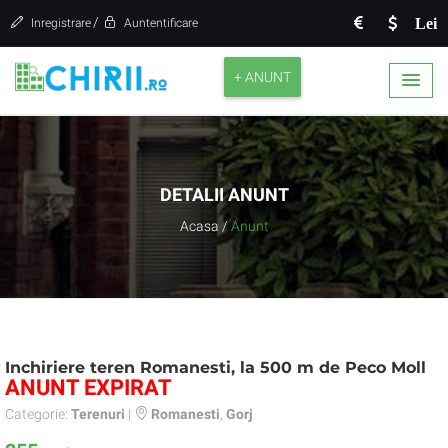
/
Lei
Inregistrare
Auntentificare
+ ANUNT
DETALII ANUNT
Acasa
/
Anunt
Inchiriere teren Romanesti, la 500 m de Peco Moll
ANUNT EXPIRAT
Categorie:
Terenuri
|
Romanesti
,
Gorj