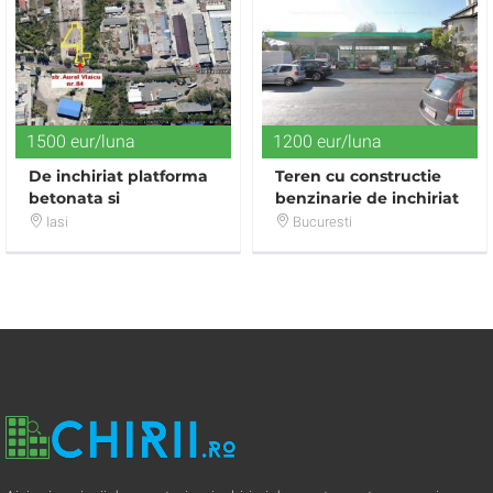
1500 eur/luna
1200 eur/luna
De inchiriat platforma
Teren cu constructie
betonata si
benzinarie de inchiriat
constructie, zona
Bld Iuliu Maniu Pacii
Iasi
Bucuresti
industriala Iasi
Ametistului