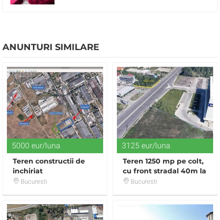
ANUNTURI SIMILARE
5000 eur/luna
3125 eur/luna
Teren constructii de
Teren 1250 mp pe colt,
inchiriat
cu front stradal 40m la
DN, ideal pentru un
Bucuresti
Bucuresti
Showroom