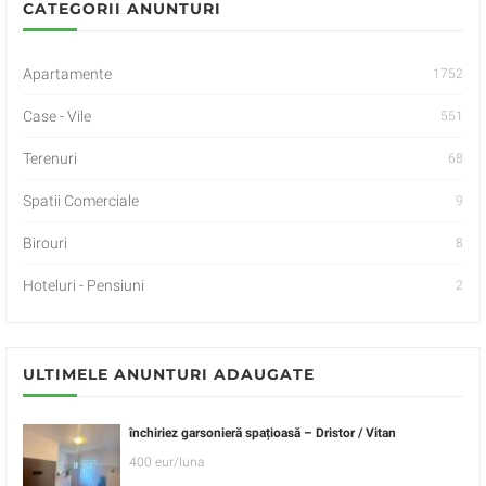
CATEGORII ANUNTURI
Apartamente
1752
Case - Vile
551
Terenuri
68
Spatii Comerciale
9
Birouri
8
Hoteluri - Pensiuni
2
ULTIMELE ANUNTURI ADAUGATE
închiriez garsonieră spațioasă – Dristor / Vitan
400 eur/luna