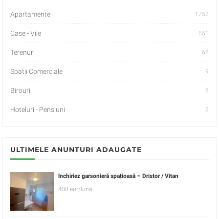
Apartamente
1752
Case - Vile
551
Terenuri
68
Spatii Comerciale
9
Birouri
8
Hoteluri - Pensiuni
2
ULTIMELE ANUNTURI ADAUGATE
închiriez garsonieră spațioasă – Dristor / Vitan
400 eur/luna