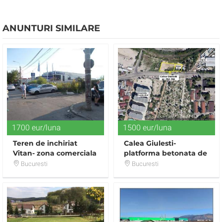
ANUNTURI SIMILARE
1700 eur/luna
1500 eur/luna
Teren de inchiriat
Calea Giulesti-
Vitan- zona comerciala
platforma betonata de
inchiriat
Bucuresti
Bucuresti