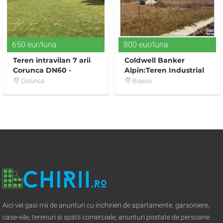
650 eur/luna
800 eur/luna
Teren intravilan 7 arii
Coldwell Banker
Corunca DN60 -
Alpin:Teren Industrial
deschidere 28m
la Sosea
Corunca
Brasov
Aici vei gasi mii de anunturi cu inchirieri de apartamente, garsoniere,
case-vile, terenuri si spatii comerciale, anunturi postate de persoane