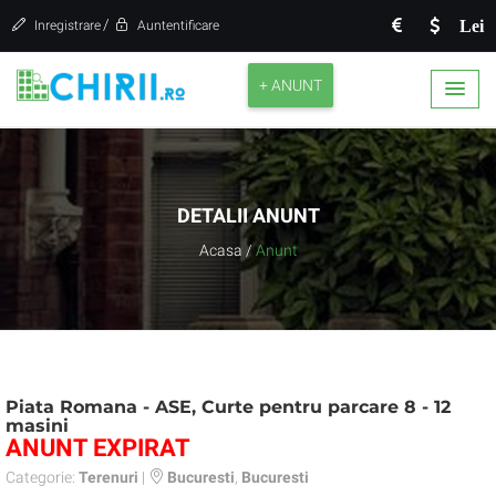
/
Lei
Inregistrare
Auntentificare
+ ANUNT
DETALII ANUNT
Acasa
/
Anunt
Piata Romana - ASE, Curte pentru parcare 8 - 12
masini
ANUNT EXPIRAT
Categorie:
Terenuri
|
Bucuresti
,
Bucuresti