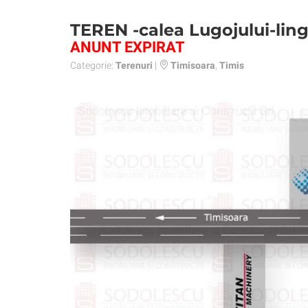
TEREN -calea Lugojului-li
ANUNT EXPIRAT
Categorie:
Terenuri
|
Timisoara
,
Timis