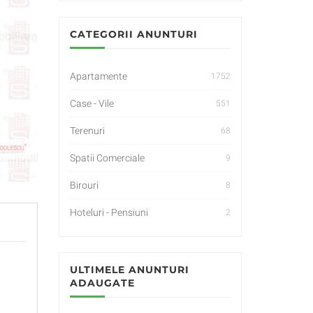
CATEGORII ANUNTURI
Apartamente
1752
Case - Vile
551
Terenuri
68
Spatii Comerciale
9
Birouri
8
Hoteluri - Pensiuni
2
ULTIMELE ANUNTURI
ADAUGATE