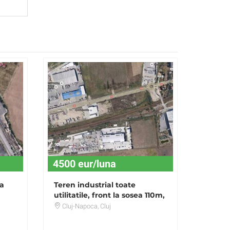
4500 eur/luna
ua
Teren industrial toate
utilitatile, front la sosea 110m,
zona Opel Sanicoara
Cluj-Napoca
, Cluj