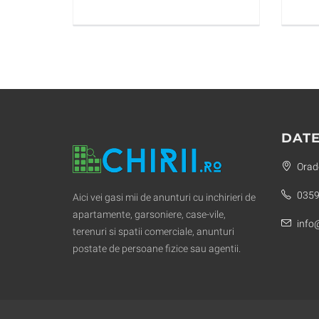
DATE
Orade
0359
Aici vei gasi mii de anunturi cu inchirieri de
apartamente, garsoniere, case-vile,
info@
terenuri si spatii comerciale, anunturi
postate de persoane fizice sau agentii.