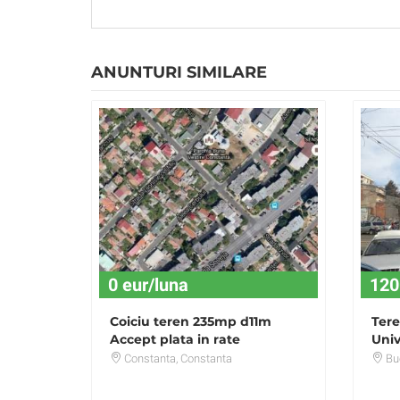
ANUNTURI SIMILARE
0 eur/luna
120
Coiciu teren 235mp d11m
Ter
Accept plata in rate
Univ
Cali
Constanta
, Constanta
Buc