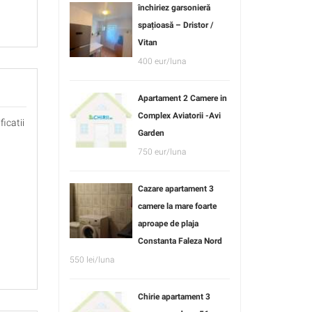
închiriez garsonieră
spațioasă – Dristor /
Vitan
400 eur/luna
Apartament 2 Camere in
Complex Aviatorii -Avi
ficatii
Garden
750 eur/luna
Cazare apartament 3
camere la mare foarte
aproape de plaja
Constanta Faleza Nord
550 lei/luna
Chirie apartament 3