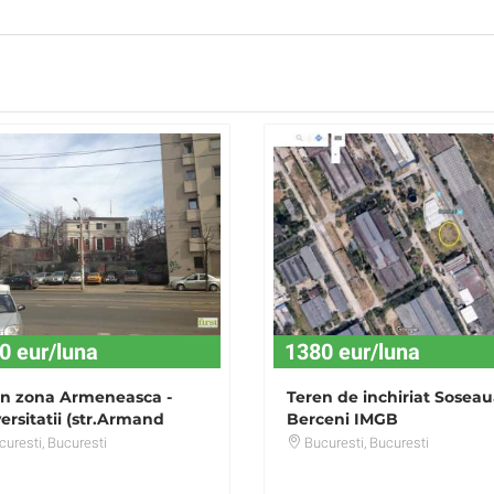
0 eur/luna
1380 eur/luna
en zona Armeneasca -
Teren de inchiriat Sosea
ersitatii (str.Armand
Berceni IMGB
nescu) 223 mp
uresti
, Bucuresti
Bucuresti
, Bucuresti