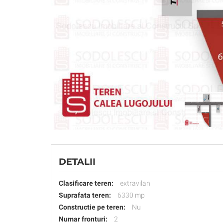
DETALII
Clasificare teren:
extravilan
Suprafata teren:
6330 mp
Constructie pe teren:
Nu
Numar fronturi:
2