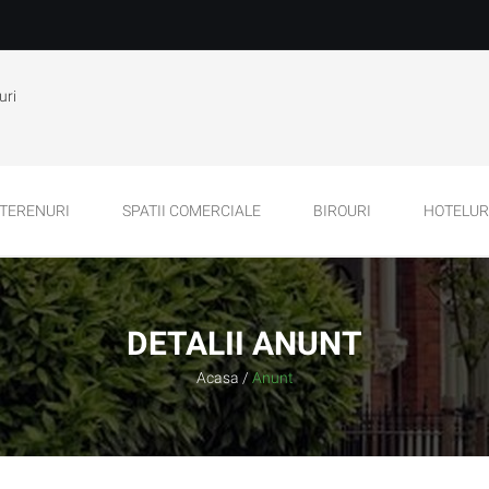
uri
TERENURI
SPATII COMERCIALE
BIROURI
HOTELURI
DETALII ANUNT
Acasa
/
Anunt