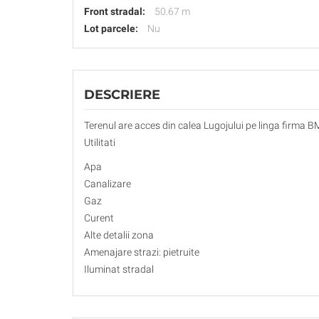
Front stradal:
50.67 m
Lot parcele:
Nu
DESCRIERE
Terenul are acces din calea Lugojului pe linga firma BMW
Utilitati
Apa
Canalizare
Gaz
Curent
Alte detalii zona
Amenajare strazi: pietruite
Iluminat stradal