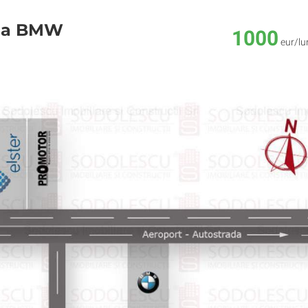
nga BMW
1000
eur/lu