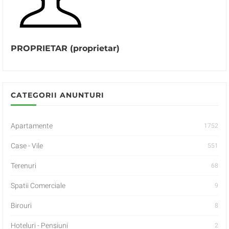
PROPRIETAR (proprietar)
CATEGORII ANUNTURI
Apartamente
1752
Case - Vile
551
Terenuri
68
Spatii Comerciale
9
Birouri
8
Hoteluri - Pensiuni
2