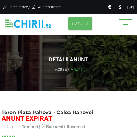
/
Lei
Inregistrare
Auntentificare
+ ANUNT
DETALII ANUNT
Acasa
/
Anunt
Teren Piata Rahova - Calea Rahovei
ANUNT EXPIRAT
Categorie:
Terenuri
|
Bucuresti
,
Bucuresti