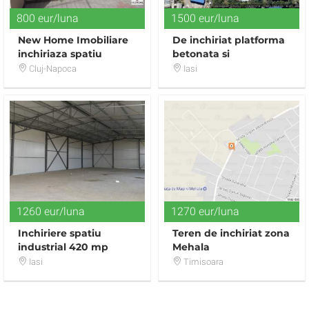
800 eur/luna
1500 eur/luna
New Home Imobiliare
De inchiriat platforma
inchiriaza spatiu
betonata si
comercial in Marasti
constructie, zona
Cluj-Napoca
Iasi
industriala Iasi
1260 eur/luna
1270 eur/luna
Inchiriere spatiu
Teren de inchiriat zona
industrial 420 mp
Mehala
Miroslava
Iasi
Timisoara