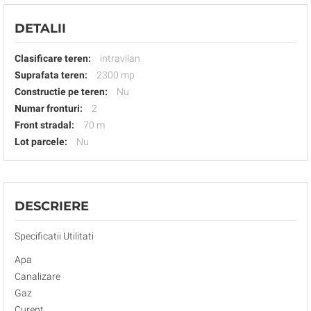
DETALII
Clasificare teren:
intravilan
Suprafata teren:
2300 mp
Constructie pe teren:
Nu
Numar fronturi:
2
Front stradal:
70 m
Lot parcele:
Nu
DESCRIERE
Specificatii Utilitati
Apa
Canalizare
Gaz
Curent