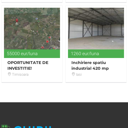
55000 eur/luna
1260 eur/luna
OPORTUNITATE DE
Inchiriere spatiu
INVESTITIE!
industrial 420 mp
Miroslava
Timisoara
Iasi