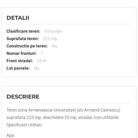
DETALII
Clasificare teren:
intravilan
Suprafata teren:
223 mp
Constructie pe teren:
Nu
Numar fronturi:
1
Front stradal:
25 m
Lot parcele:
Nu
DESCRIERE
Teren zona Armeneasca-Universitatii (str.Armand Calinescu)
suprafata 223 mp, deschidere 25 mp, stradal, tote utilitatile.
Specificatii Utilitati
Apa