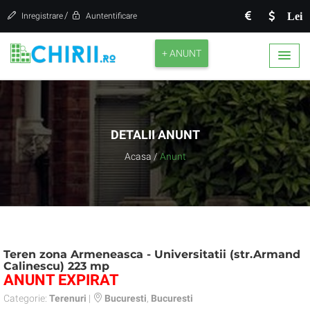
/
Lei
Inregistrare
Auntentificare
+ ANUNT
DETALII ANUNT
Acasa
/
Anunt
Teren zona Armeneasca - Universitatii (str.Armand
Calinescu) 223 mp
ANUNT EXPIRAT
Categorie:
Terenuri
|
Bucuresti
,
Bucuresti