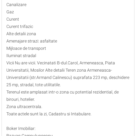
Canalizare
Gaz
Curent
Curent trifazic
Alte detalii zona
Amenajare strazi: asfaltate
Mijloace de transport
Iluminat stradal
Vicii Nu are vicii. Vecinatati B-dul.Carol, Armeneasca, Piata
Universitatii, Mosilor Alte detalii Teren zona Armeneasca-
Universitatii (str.Armand Calinescu) suprafata 223 mp, deschidere
25 mp, stradal, tote utilitatile.
Terenul este amplasat intr-o zona cu potential rezidential, de
birouri, hotelier.
Zona ultracentrala.
Toate actele sunt la zi, Cadastru si Intabulare.
Boker Imobiliar:
Razvan Campulungeanu