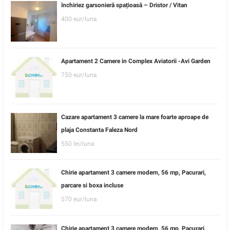
închiriez garsonieră spațioasă – Dristor / Vitan
400 eur/luna
Apartament 2 Camere in Complex Aviatorii -Avi Garden
750 eur/luna
Cazare apartament 3 camere la mare foarte aproape de
plaja Constanta Faleza Nord
550 lei/luna
Chirie apartament 3 camere modern, 56 mp, Pacurari,
parcare si boxa incluse
570 eur/luna
Chirie apartament 3 camere modern, 56 mp, Pacurari,