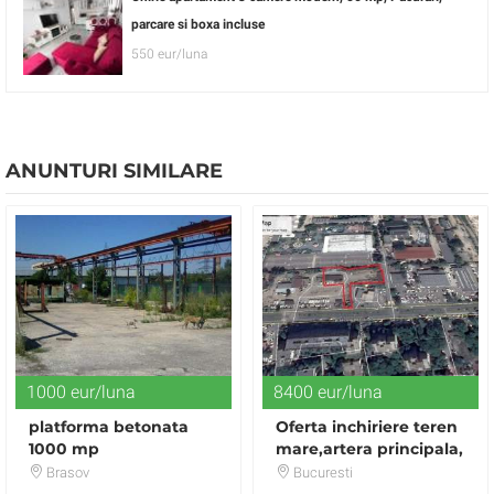
parcare si boxa incluse
550 eur/luna
ANUNTURI SIMILARE
1000 eur/luna
8400 eur/luna
platforma betonata
Oferta inchiriere teren
1000 mp
mare,artera principala,
termen lung
Brasov
Bucuresti