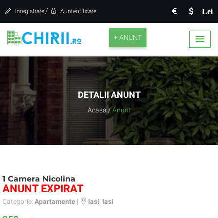
/
Lei
Inregistrare
Auntentificare
+ ANUNT
DETALII ANUNT
Acasa
/
Anunt
1 Camera Nicolina
ANUNT EXPIRAT
Categorie:
Apartamente
|
Iasi
,
Iasi