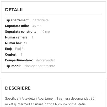
DETALII
Tip apartament:
garsoniera
Suprafata utila:
36 mp
Suprafata construita:
40 mp
Numar camere:
1
Numar bai:
:
1
Etaj:
Etaj 3
Confort:
1
Compartimentare:
decomandat
Tip imobil:
bloc de apartamente
DESCRIERE
Specificatii Alte detalii Apartament 1 camera decomandat,36
mp,etaj intermediar;situat in zona Nicolina prima statie.