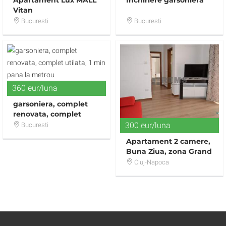
Apartament Lux MALL
Inchiriere garsoniera
Vitan
Bucuresti
Bucuresti
360 eur/luna
garsoniera, complet
renovata, complet
utilata, 1 min pana la
300 eur/luna
Bucuresti
metrou
Apartament 2 camere,
Buna Ziua, zona Grand
Hotel Italia
Cluj-Napoca