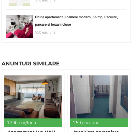
570 eur/luna
Chirie apartament 3 camere modern, 56 mp, Pacurari,
parcare si boxa incluse
550 eur/luna
ANUNTURI SIMILARE
1200 eur/luna
250 eur/luna