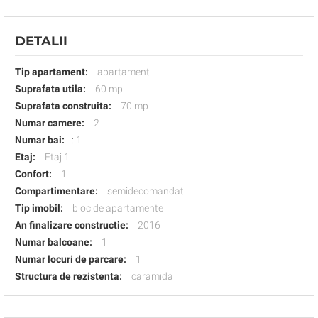
DETALII
Tip apartament:
apartament
Suprafata utila:
60 mp
Suprafata construita:
70 mp
Numar camere:
2
Numar bai:
:
1
Etaj:
Etaj 1
Confort:
1
Compartimentare:
semidecomandat
Tip imobil:
bloc de apartamente
An finalizare constructie:
2016
Numar balcoane:
1
Numar locuri de parcare:
1
Structura de rezistenta:
caramida