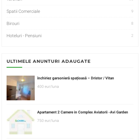
Spatii Comerciale
9
Birouri
8
Hoteluri - Pensiuni
2
ULTIMELE ANUNTURI ADAUGATE
închiriez garsonieră spațioasă – Dristor / Vitan
400 eur/luna
Apartament 2 Camere in Complex Aviatorii -Avi Garden
750 eur/luna