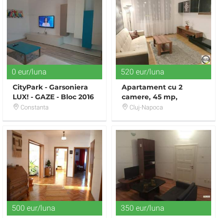
0 eur/luna
520 eur/luna
CityPark - Garsoniera
Apartament cu 2
LUX! - GAZE - Bloc 2016
camere, 45 mp,
- 250 euro
parcare, prima
Constanta
Cluj-Napoca
inchiriere, zona
Complex Diana
500 eur/luna
350 eur/luna