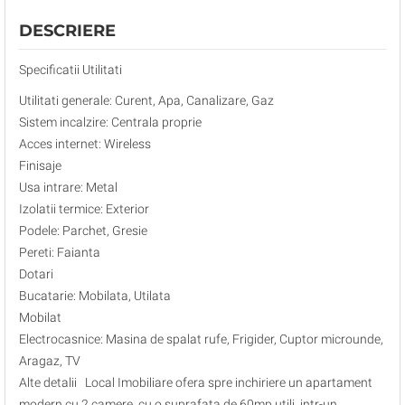
DESCRIERE
Specificatii Utilitati
Utilitati generale: Curent, Apa, Canalizare, Gaz
Sistem incalzire: Centrala proprie
Acces internet: Wireless
Finisaje
Usa intrare: Metal
Izolatii termice: Exterior
Podele: Parchet, Gresie
Pereti: Faianta
Dotari
Bucatarie: Mobilata, Utilata
Mobilat
Electrocasnice: Masina de spalat rufe, Frigider, Cuptor microunde,
Aragaz, TV
Alte detalii Local Imobiliare ofera spre inchiriere un apartament
modern cu 2 camere, cu o suprafata de 60mp utili, intr-un