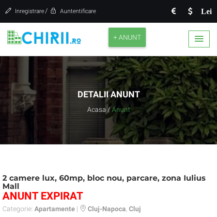
/
Lei
Inregistrare
Auntentificare
+ ANUNT
DETALII ANUNT
Acasa
/
Anunt
2 camere lux, 60mp, bloc nou, parcare, zona Iulius
Mall
ANUNT EXPIRAT
Categorie:
Apartamente
|
Cluj-Napoca
,
Cluj