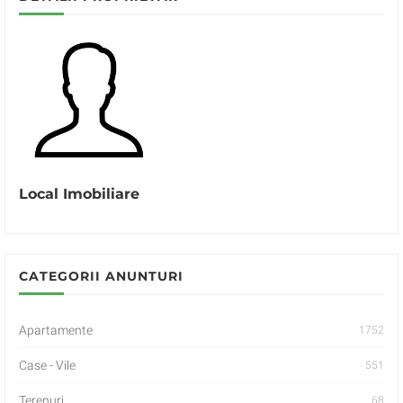
Local Imobiliare
CATEGORII ANUNTURI
Apartamente
1752
Case - Vile
551
Terenuri
68