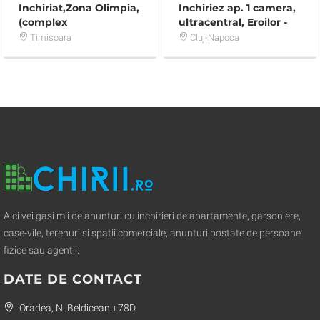
Inchiriat,Zona Olimpia,
Inchiriez ap. 1 camera,
(complex
ultracentral, Eroilor -
studentesc,Spital
Piata Unirii, pet
Timisoara
Cluj-Napoca
Judetean,Profi,Farmacie,Posta)
friendly!
Aici vei gasi mii de anunturi cu inchirieri de apartamente, garsoniere,
case-vile, terenuri si spatii comerciale, anunturi postate de persoane
fizice sau agentii.
DATE DE CONTACT
Oradea, N. Beldiceanu 78D