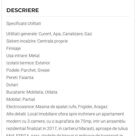
DESCRIERE
Specificatii Utilitati
Utilitati generale: Curent, Apa, Canalizare, Gaz
Sistem incalzire: Centrala proprie
Finisaje
Usa intrare: Metal
Izolatii termice: Exterior
Podele: Parchet, Gresie
Pereti: Faianta
Dotari
Bucatarie: Mobilata, Utilata
Mobilat: Partial
Electrocasnice: Masina de spalat rufe, Frigider, Aragaz
Alte detalii Local Imobiliare ofera spre inchiriere un apartament
modern cu 3 camere, cu o suprafata de 75mp, intr-un ansamblu
rezidential finalizat in 2017, in cartierul Marasti, aproape de Iulius
Mall, FSEGA, parc, cladirile de birouri si mijloace de transport in