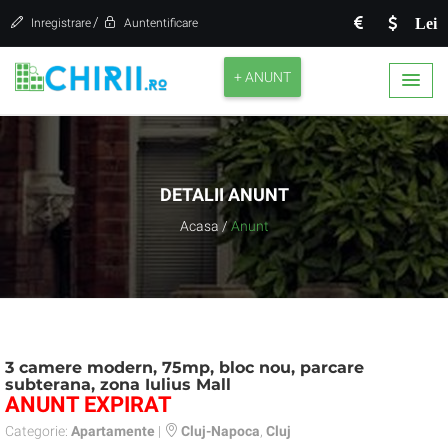
/
Lei
Inregistrare
Auntentificare
+ ANUNT
DETALII ANUNT
Acasa
/
Anunt
3 camere modern, 75mp, bloc nou, parcare
subterana, zona Iulius Mall
ANUNT EXPIRAT
Categorie:
Apartamente
|
Cluj-Napoca
,
Cluj