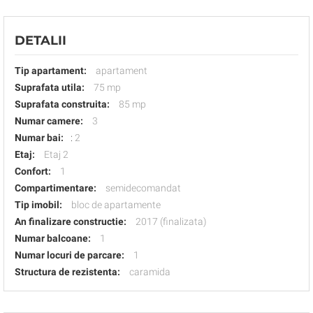
DETALII
Tip apartament:
apartament
Suprafata utila:
75 mp
Suprafata construita:
85 mp
Numar camere:
3
Numar bai:
:
2
Etaj:
Etaj 2
Confort:
1
Compartimentare:
semidecomandat
Tip imobil:
bloc de apartamente
An finalizare constructie:
2017 (finalizata)
Numar balcoane:
1
Numar locuri de parcare:
1
Structura de rezistenta:
caramida