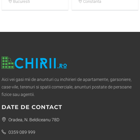
laterala la mare, 350
Bucuresti
Constanta
euro / luna
Aici vei gasi mii de anunturi cu inchirieri de apartamente, garsoniere,
case-vile, terenuri si spatii comerciale, anunturi postate de persoane
fizice sau agentii.
DATE DE CONTACT
Oradea, N. Beldiceanu 78D
0359 089 999