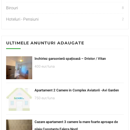
Birouri
8
Hoteluri - Pensiuni
2
ULTIMELE ANUNTURI ADAUGATE
închiriez garsonieră spațioasă – Dristor / Vitan
400 eur/luna
Apartament 2 Camere in Complex Aviatorii -Avi Garden
750 eur/luna
Cazare apartament 3 camere la mare foarte aproape de
plaja Constanta Faleza Nord