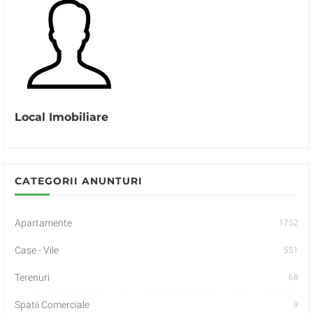
Local Imobiliare
CATEGORII ANUNTURI
Apartamente
1752
Case - Vile
551
Terenuri
68
Spatii Comerciale
9