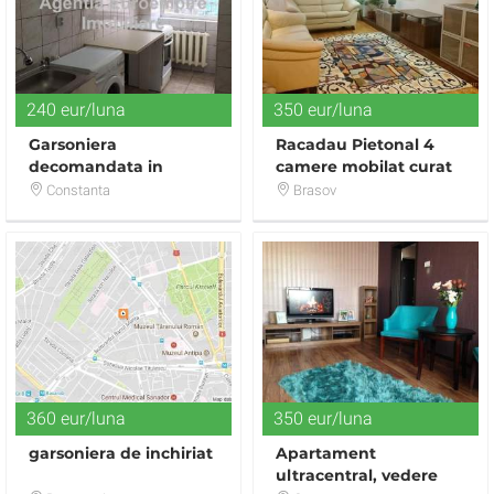
240 eur/luna
350 eur/luna
Garsoniera
Racadau Pietonal 4
decomandata in
camere mobilat curat
Constanta, zona Far -
Constanta
Brasov
Billa
360 eur/luna
350 eur/luna
garsoniera de inchiriat
Apartament
ultracentral, vedere