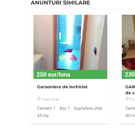
ANUNTURI SIMILARE
250 eur/luna
230
Garsoniera de inchiriat
GARS
de c
Arad
, Arad
Co
Camere: 1
Bai: 1
Suprafata utila:
Came
45 mp
40 m