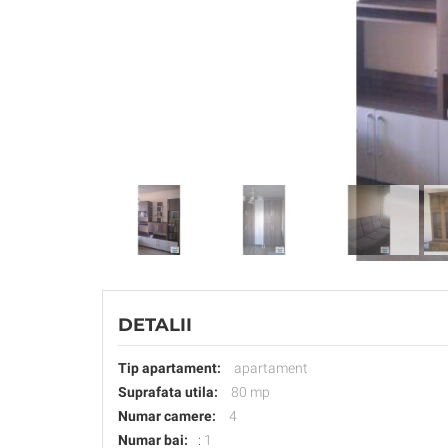
DETALII
Tip apartament:
apartament
Suprafata utila:
80 mp
Numar camere:
4
Numar bai:
:
1