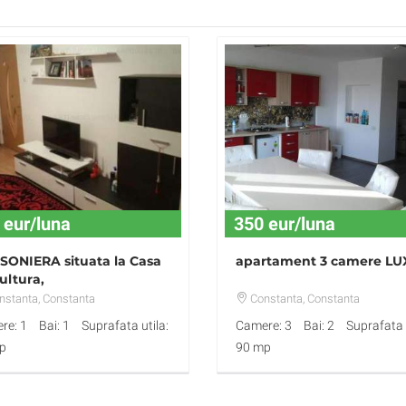
 eur/luna
350 eur/luna
ONIERA situata la Casa
apartament 3 camere LU
ultura,
nstanta
, Constanta
Constanta
, Constanta
re: 1
Bai: 1
Suprafata utila:
Camere: 3
Bai: 2
Suprafata u
p
90 mp