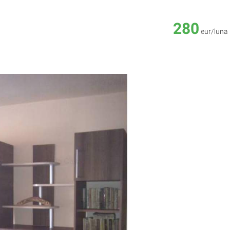
280
eur/luna