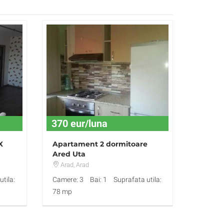
370 eur/luna
X
Apartament 2 dormitoare
Ared Uta
Arad
, Arad
tila:
Camere: 3
Bai: 1
Suprafata utila:
78 mp