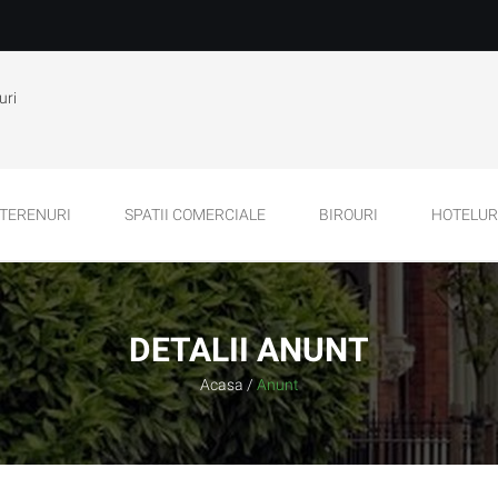
uri
TERENURI
SPATII COMERCIALE
BIROURI
HOTELURI
DETALII ANUNT
Acasa
/
Anunt