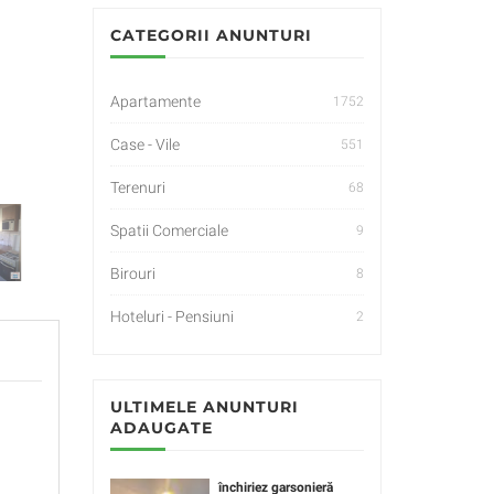
CATEGORII ANUNTURI
Apartamente
1752
Case - Vile
551
Terenuri
68
Spatii Comerciale
9
Birouri
8
Hoteluri - Pensiuni
2
ULTIMELE ANUNTURI
ADAUGATE
închiriez garsonieră