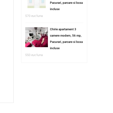
Pacurari, parcare si boxa
incluse
570 eur/luna
Chirie apartament 3
camere modern, 56 mp,
Pacurari, parcare si boxa
incluse
550 eur/luna