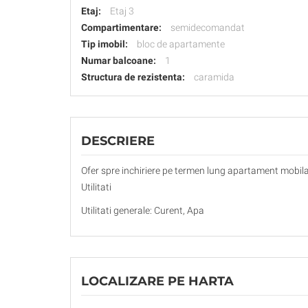
Etaj:
Etaj 3
Compartimentare:
semidecomandat
Tip imobil:
bloc de apartamente
Numar balcoane:
1
Structura de rezistenta:
caramida
DESCRIERE
Ofer spre inchiriere pe termen lung apartament mobilat 
Utilitati
Utilitati generale: Curent, Apa
LOCALIZARE PE HARTA