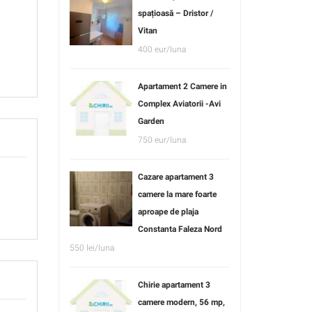
spațioasă – Dristor /
Vitan
400 eur/luna
Apartament 2 Camere in
Complex Aviatorii -Avi
Garden
750 eur/luna
Cazare apartament 3
camere la mare foarte
aproape de plaja
Constanta Faleza Nord
550 lei/luna
Chirie apartament 3
camere modern, 56 mp,