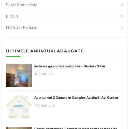
Spatii Comerciale
9
Birouri
8
Hoteluri - Pensiuni
2
ULTIMELE ANUNTURI ADAUGATE
închiriez garsonieră spațioasă – Dristor / Vitan
400 eur/luna
Apartament 2 Camere in Complex Aviatorii -Avi Garden
750 eur/luna
Cazare apartament 3 camere la mare foarte aproape de