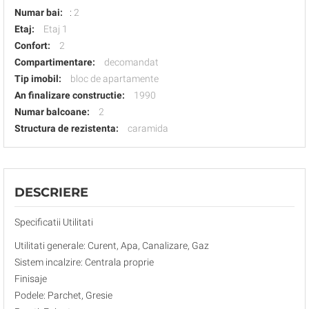
Numar bai:
:
2
Etaj:
Etaj 1
Confort:
2
Compartimentare:
decomandat
Tip imobil:
bloc de apartamente
An finalizare constructie:
1990
Numar balcoane:
2
Structura de rezistenta:
caramida
DESCRIERE
Specificatii Utilitati
Utilitati generale: Curent, Apa, Canalizare, Gaz
Sistem incalzire: Centrala proprie
Finisaje
Podele: Parchet, Gresie