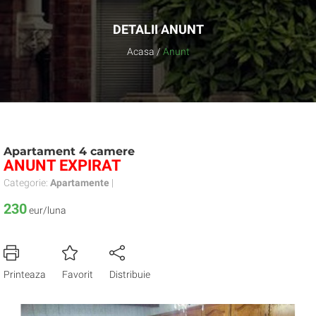
DETALII ANUNT
Acasa
/
Anunt
Apartament 4 camere
ANUNT EXPIRAT
Categorie:
Apartamente
|
230
eur/luna
Printeaza
Favorit
Distribuie