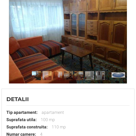
DETALII
Tip apartament:
apartament
Suprafata utila:
100 mp
Suprafata construita:
110 mp
Numar camere:
4