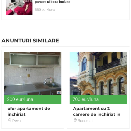
parcare si boxa incluse
550 eur/luna
ANUNTURI SIMILARE
200 eur/luna
700 eur/luna
ofer apartament de
Apartament cu 2
inchiriat
camere de inchiriat in
zona P-ta Romana
Deva
Bucuresti