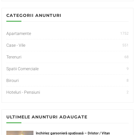
CATEGORII ANUNTURI
Apartamente
1752
Case - Vile
551
Terenuri
68
Spatii Comerciale
9
Birouri
8
Hoteluri - Pensiuni
2
ULTIMELE ANUNTURI ADAUGATE
închiriez garsonieră spațioasă – Dristor / Vitan