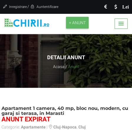
/
Lei
Inregistrare
Auntentificare
+ ANUNT
DETALII ANUNT
Acasa
/
Anunt
Apartament 1 camera, 40 mp, bloc nou, modern, cu
garaj si terasa, in Marasti
ANUNT EXPIRAT
Categorie:
Apartamente
|
Cluj-Napoca
,
Cluj