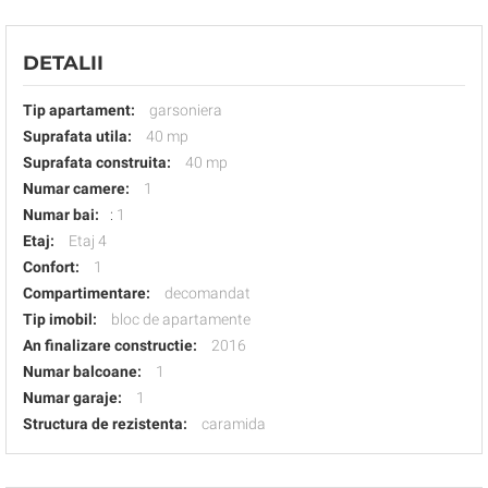
DETALII
Tip apartament:
garsoniera
Suprafata utila:
40 mp
Suprafata construita:
40 mp
Numar camere:
1
Numar bai:
:
1
Etaj:
Etaj 4
Confort:
1
Compartimentare:
decomandat
Tip imobil:
bloc de apartamente
An finalizare constructie:
2016
Numar balcoane:
1
Numar garaje:
1
Structura de rezistenta:
caramida