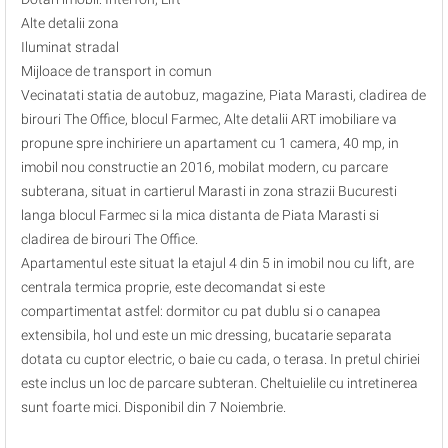
Alte detalii zona
Iluminat stradal
Mijloace de transport in comun
Vecinatati statia de autobuz, magazine, Piata Marasti, cladirea de
birouri The Office, blocul Farmec, Alte detalii ART imobiliare va
propune spre inchiriere un apartament cu 1 camera, 40 mp, in
imobil nou constructie an 2016, mobilat modern, cu parcare
subterana, situat in cartierul Marasti in zona strazii Bucuresti
langa blocul Farmec si la mica distanta de Piata Marasti si
cladirea de birouri The Office.
Apartamentul este situat la etajul 4 din 5 in imobil nou cu lift, are
centrala termica proprie, este decomandat si este
compartimentat astfel: dormitor cu pat dublu si o canapea
extensibila, hol und este un mic dressing, bucatarie separata
dotata cu cuptor electric, o baie cu cada, o terasa. In pretul chiriei
este inclus un loc de parcare subteran. Cheltuielile cu intretinerea
sunt foarte mici. Disponibil din 7 Noiembrie.