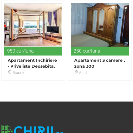
950 eur/luna
250 eur/luna
Apartament Inchiriere
Apartament 3 camere ,
- Priveliste Deosebita,
zona 300
Dotari Premium
Brasov
Arad