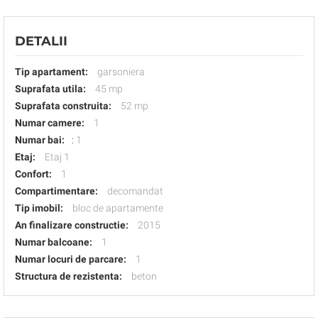
DETALII
Tip apartament:
garsoniera
Suprafata utila:
45 mp
Suprafata construita:
52 mp
Numar camere:
1
Numar bai:
:
1
Etaj:
Etaj 1
Confort:
1
Compartimentare:
decomandat
Tip imobil:
bloc de apartamente
An finalizare constructie:
2015
Numar balcoane:
1
Numar locuri de parcare:
1
Structura de rezistenta:
beton