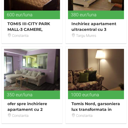
600 eur/luna
380 eur/luna
TOMIS III-CITY PARK
Inchiriez apartament
MALL-3 CAMERE,
ultracentral cu 3
CENTRALA PE GAZE
camere in centru,
Constanta
Targu Mures
langa BCR
350 eur/luna
1000 eur/luna
ofer spre inchiriere
Tomis Nord, garsoniera
apartament cu 2
lux transformata in
camere in cartierul
doua camere
Constanta
Constanta
Tomis Plus,mobilat lux.