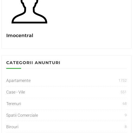
Imocentral
CATEGORII ANUNTURI
Apartamente
1752
Case - Vile
551
Terenuri
68
Spatii Comerciale
9
Birouri
8