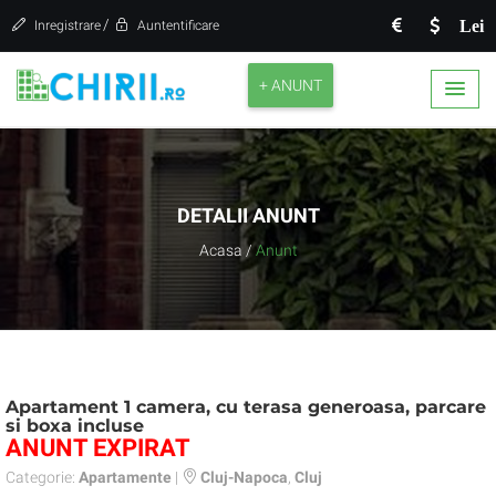
/
Lei
Inregistrare
Auntentificare
+ ANUNT
DETALII ANUNT
Acasa
/
Anunt
Apartament 1 camera, cu terasa generoasa, parcare
si boxa incluse
ANUNT EXPIRAT
Categorie:
Apartamente
|
Cluj-Napoca
,
Cluj