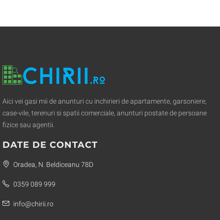
Aici vei gasi mii de anunturi cu inchirieri de apartamente, garsoniere,
case-vile, terenuri si spatii comerciale, anunturi postate de persoane
fizice sau agentii.
DATE DE CONTACT
Oradea, N. Beldiceanu 78D
0359 089 999
info@chirii.ro