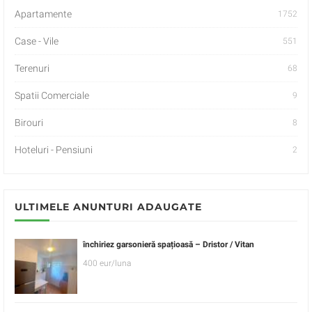
Apartamente
1752
Case - Vile
551
Terenuri
68
Spatii Comerciale
9
Birouri
8
Hoteluri - Pensiuni
2
ULTIMELE ANUNTURI ADAUGATE
închiriez garsonieră spațioasă – Dristor / Vitan
400 eur/luna