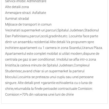
Servicii imobil: Administrare
Alte detalii zona
Amenajare strazi: Asfaltate
Iluminat stradal
Mijloace de transport in comun
Vecinatati supermarket-uri,parcuri,Spitalul Judetean,Stadionul
Dan Paltinisanu,parcuri,scoli,gradinite,etc. Locuinta face parte
dintr-un ansamblu rezidential Alte detalii Va propunem spre
inchiriere apartament cu 1 camera in zona Soarelui,Uranus Plaza.
Apartamentul este complet mobilat si utilat modern,dispune de
centrala pe gaz si aer conditionat. Imobilul se afla intr-o zona
linistita,la cateva minute de Spitalul Judetean,Complexul
Studentesc,avand chiar si un supermarket la parterul
blocului.Locuinta se preteaza unui cuplu sau unei persoane
singure. Alte detalii pret +garantie echivalenta cu o luna de
chirie,returnabila la finele perioadei contractuale Comision:
Comision:+70% din valoarea unei luni de chirie