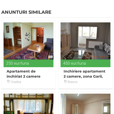
ANUNTURI SIMILARE
250 eur/luna
450 eur/luna
Apartament de
Inchiriere apartament
inchiriat 2 camere
2 camere, zona Garii,
Brasov
Oradea
Brasov