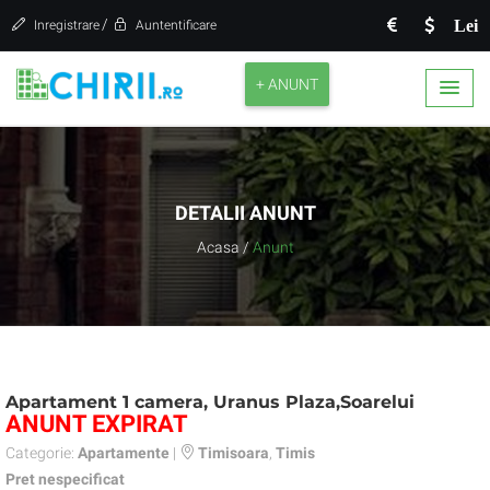
/
Lei
Inregistrare
Auntentificare
+ ANUNT
DETALII ANUNT
Acasa
/
Anunt
Apartament 1 camera, Uranus Plaza,Soarelui
ANUNT EXPIRAT
Categorie:
Apartamente
|
Timisoara
,
Timis
Pret nespecificat