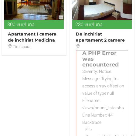
300 eur/luna
230 eur/luna
Apartament 1 camera
De inchiriat
de inchiriat Medicina
apartament 2 camere
LUX
Ultracentral - Satu
Timisoara
Mare
A PHP Error
was
encountered
Severity: Notice
Message: Trying to
access array offset on
value of type null
Filename:
views/anunt_lista.php
Line Number: 44
Backtrace:
File: