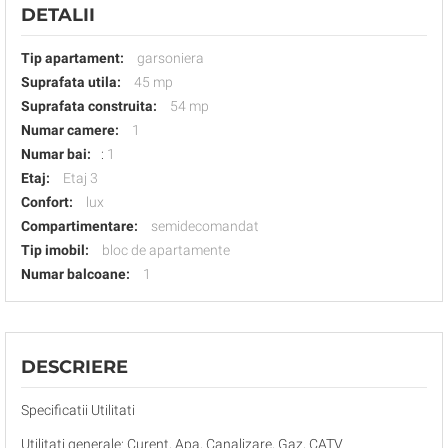
DETALII
Tip apartament:
garsoniera
Suprafata utila:
45 mp
Suprafata construita:
54 mp
Numar camere:
1
Numar bai:
:
1
Etaj:
Etaj 3
Confort:
lux
Compartimentare:
semidecomandat
Tip imobil:
bloc de apartamente
Numar balcoane:
1
DESCRIERE
Specificatii Utilitati
Utilitati generale: Curent, Apa, Canalizare, Gaz, CATV