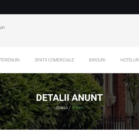
uri
TERENURI
SPATII COMERCIALE
BIROURI
HOTELURI
DETALII ANUNT
Acasa
/
Anunt