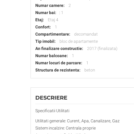
Numar camere:
2
Numar bai:
:
1
Etaj:
Etaj 4
Confort:
1
Compartimentare:
decomandat
Tip imobil:
bloc de apartamente
An finalizare constructie:
2017 (finalizata)
Numar balcoane:
1
Numar locuri de parcare:
1
Structura de rezistenta:
beton
DESCRIERE
Specificatii Utilitati
Utilitati generale: Curent, Apa, Canalizare, Gaz
Sistem incalzire: Centrala proprie