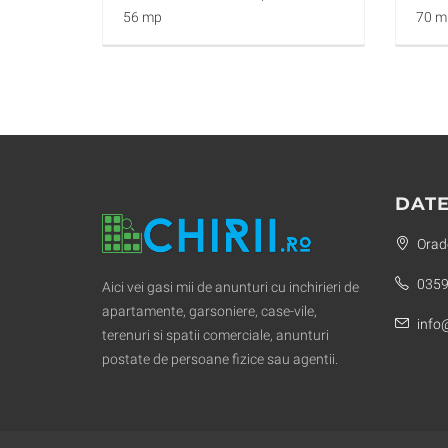
56 mp
70 m
DATE
Orade
0359
Aici vei gasi mii de anunturi cu inchirieri de
apartamente, garsoniere, case-vile,
info@
terenuri si spatii comerciale, anunturi
postate de persoane fizice sau agentii.