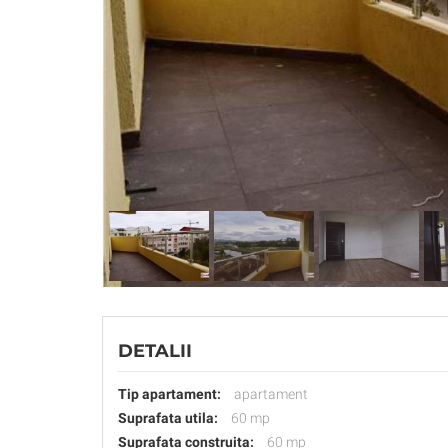
DETALII
Tip apartament:
apartament
Suprafata utila:
60 mp
Suprafata construita:
60 mp