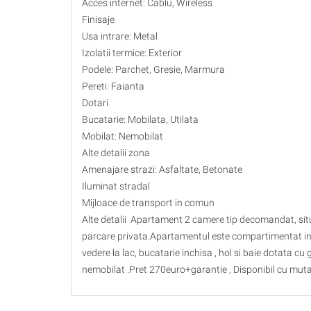
Acces internet: Cablu, Wireless
Finisaje
Usa intrare: Metal
Izolatii termice: Exterior
Podele: Parchet, Gresie, Marmura
Pereti: Faianta
Dotari
Bucatarie: Mobilata, Utilata
Mobilat: Nemobilat
Alte detalii zona
Amenajare strazi: Asfaltate, Betonate
Iluminat stradal
Mijloace de transport in comun
Alte detalii Apartament 2 camere tip decomandat, situat
parcare privata.Apartamentul este compartimentat in d
vedere la lac, bucatarie inchisa , hol si baie dotata c
nemobilat .Pret 270euro+garantie , Disponibil cu mutar