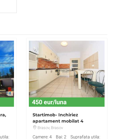
450 eur/luna
ra,
Startimob- Inchiriez
apartament mobilat 4
camere in vila
Brasov
, Brasov
tila:
Camere: 4
Bai: 2
Suprafata utila: