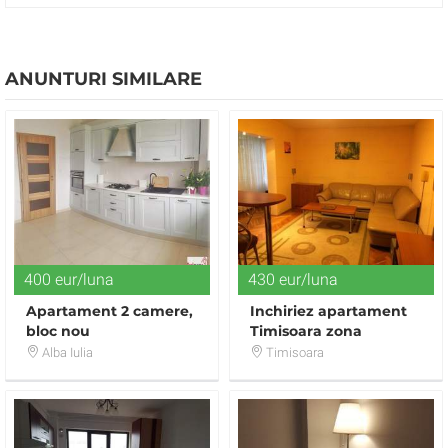
ANUNTURI SIMILARE
400 eur/luna
430 eur/luna
Apartament 2 camere,
Inchiriez apartament
bloc nou
Timisoara zona
centrala
Alba Iulia
Timisoara