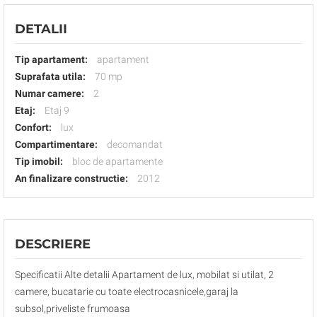
DETALII
Tip apartament:
apartament
Suprafata utila:
70 mp
Numar camere:
2
Etaj:
Etaj 9
Confort:
lux
Compartimentare:
decomandat
Tip imobil:
bloc de apartamente
An finalizare constructie:
2012
DESCRIERE
Specificatii Alte detalii Apartament de lux, mobilat si utilat, 2
camere, bucatarie cu toate electrocasnicele,garaj la
subsol,priveliste frumoasa