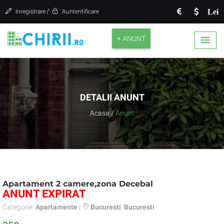
/
Lei
Inregistrare
Auntentificare
+ ANUNT
DETALII ANUNT
Acasa
/
Anunt
Apartament 2 camere,zona Decebal
ANUNT EXPIRAT
Categorie:
Apartamente
|
Bucuresti
,
Bucuresti