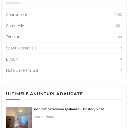
Apartamente
1752
Case - Vile
551
Terenuri
68
Spatii Comerciale
9
Birouri
8
Hoteluri - Pensiuni
2
ULTIMELE ANUNTURI ADAUGATE
închiriez garsonieră spațioasă – Dristor / Vitan
400 eur/luna