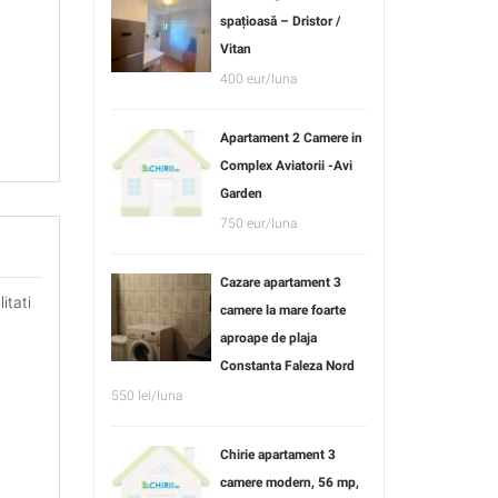
spațioasă – Dristor /
Vitan
400 eur/luna
Apartament 2 Camere in
Complex Aviatorii -Avi
Garden
750 eur/luna
Cazare apartament 3
itati
camere la mare foarte
aproape de plaja
Constanta Faleza Nord
550 lei/luna
Chirie apartament 3
camere modern, 56 mp,