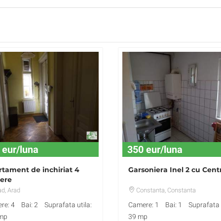
 eur/luna
350 eur/luna
tament de inchiriat 4
Garsoniera Inel 2 cu Cent
ere
ad
, Arad
Constanta
, Constanta
re: 4
Bai: 2
Suprafata utila:
Camere: 1
Bai: 1
Suprafata u
mp
39 mp