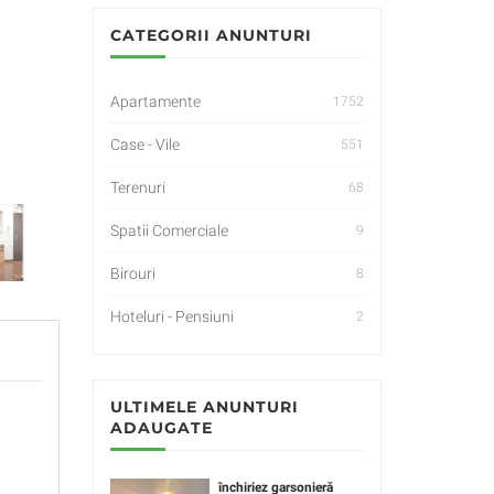
CATEGORII ANUNTURI
Apartamente
1752
Case - Vile
551
Terenuri
68
Spatii Comerciale
9
Birouri
8
Hoteluri - Pensiuni
2
ULTIMELE ANUNTURI
ADAUGATE
închiriez garsonieră