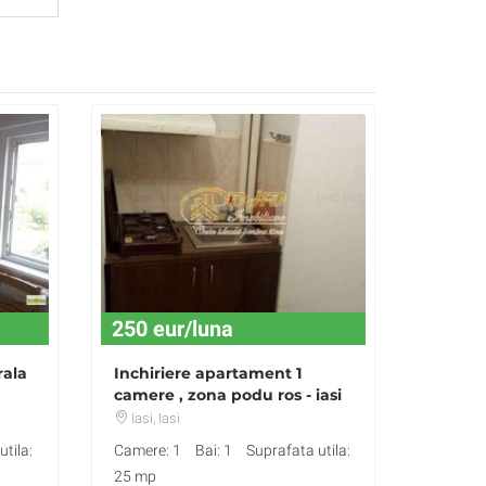
250 eur/luna
rala
Inchiriere apartament 1
camere , zona podu ros - iasi
Iasi
, Iasi
tila:
Camere: 1
Bai: 1
Suprafata utila:
25 mp