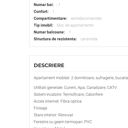
Numar bai:
:
1
Confort:
1
Compartimentare:
semidecomandat
Tip imobil:
bloc de apartamente
Numar balcoane:
1
Structura de rezistenta:
caramida
DESCRIERE
Apartament mobilat: 2 dormitoare, sufragerie, bucatarie,
Utilitati generale: Curent, Apa, Canalizare, CATV
Sistem incalzire: Termoficare, Calorifere
Acces internet: Fibra optica
Finisaje
Stare interior: Renovat
Ferestre cu geam termopan: PVC