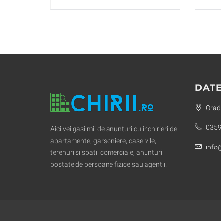
DATE
Orade
0359
Aici vei gasi mii de anunturi cu inchirieri de
apartamente, garsoniere, case-vile,
info@
terenuri si spatii comerciale, anunturi
postate de persoane fizice sau agentii.