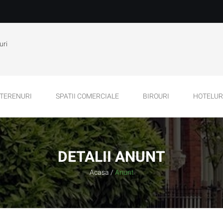
uri
TERENURI
SPATII COMERCIALE
BIROURI
HOTELURI
DETALII ANUNT
Acasa
/
Anunt