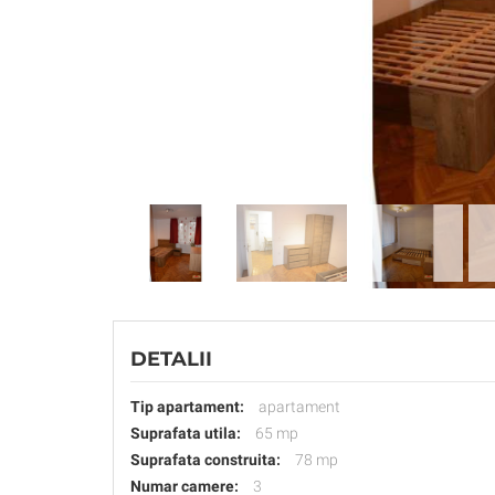
DETALII
Tip apartament:
apartament
Suprafata utila:
65 mp
Suprafata construita:
78 mp
Numar camere:
3