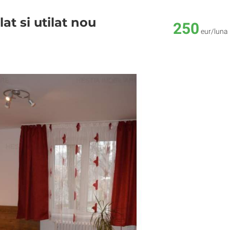
t si utilat nou
250
eur/luna