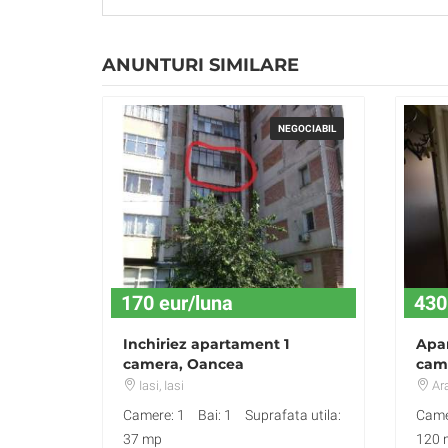
ANUNTURI SIMILARE
NEGOCIABIL
170 eur/luna
430
Inchiriez apartament 1
Apar
camera, Oancea
cam
Iasi
, Iasi
Ar
Camere: 1
Bai: 1
Suprafata utila:
Came
37 mp
120 