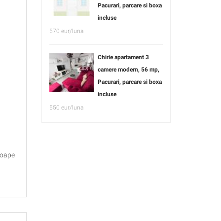
Pacurari, parcare si boxa
incluse
570 eur/luna
Chirie apartament 3
camere modern, 56 mp,
Pacurari, parcare si boxa
incluse
550 eur/luna
roape