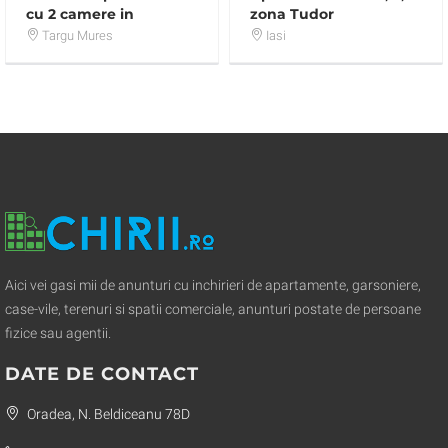
cu 2 camere in
zona Tudor
cartierul Unirii (zona
Vladimirecu
Targu Mures
Iasi
Palas)
Aici vei gasi mii de anunturi cu inchirieri de apartamente, garsoniere,
case-vile, terenuri si spatii comerciale, anunturi postate de persoane
fizice sau agentii.
DATE DE CONTACT
Oradea, N. Beldiceanu 78D