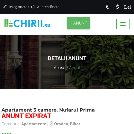
/
Lei
Inregistrare
Auntentificare
+ ANUNT
DETALII ANUNT
Acasa
/
Anunt
Apartament 3 camere, Nufarul Prima
ANUNT EXPIRAT
Categorie:
Apartamente
|
Oradea
,
Bihor