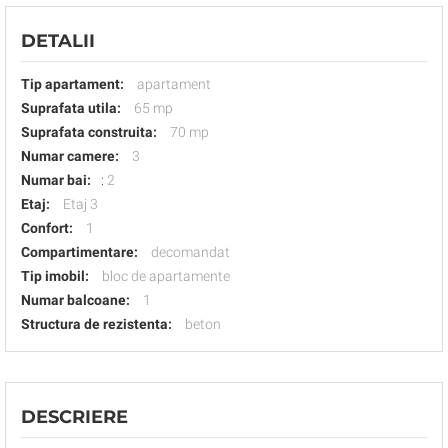
DETALII
Tip apartament:
apartament
Suprafata utila:
65 mp
Suprafata construita:
70 mp
Numar camere:
3
Numar bai:
:
2
Etaj:
Etaj 3
Confort:
1
Compartimentare:
decomandat
Tip imobil:
bloc de apartamente
Numar balcoane:
1
Structura de rezistenta:
beton
DESCRIERE