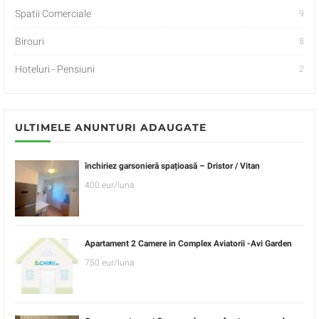
Spatii Comerciale
9
Birouri
8
Hoteluri - Pensiuni
2
ULTIMELE ANUNTURI ADAUGATE
închiriez garsonieră spațioasă – Dristor / Vitan
400 eur/luna
Apartament 2 Camere in Complex Aviatorii -Avi Garden
750 eur/luna