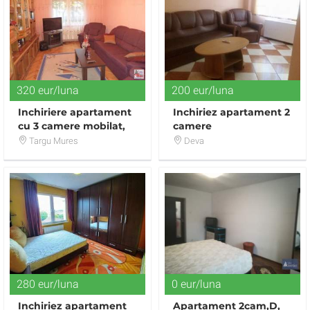
320 eur/luna
200 eur/luna
Inchiriere apartament
Inchiriez apartament 2
cu 3 camere mobilat,
camere
utilat in zona Unirii
Targu Mures
Deva
280 eur/luna
0 eur/luna
Inchiriez apartament
Apartament 2cam,D,