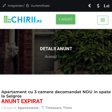
/
Lei
Inregistrare
Auntentificare
+ ANUNT
DETALII ANUNT
Acasa
/
Anunt
Apartament cu 3 camere decomandat NOU in spate
la Selgros
ANUNT EXPIRAT
Categorie:
Apartamente
|
Timisoara
,
Timis