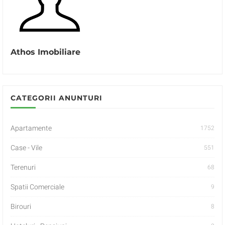
Athos Imobiliare
CATEGORII ANUNTURI
Apartamente
1752
Case - Vile
551
Terenuri
68
Spatii Comerciale
9
Birouri
8