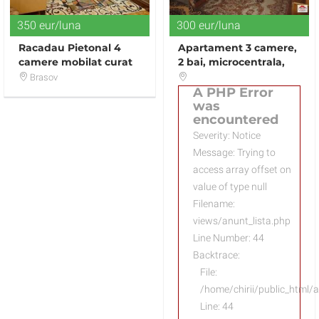
350 eur/luna
300 eur/luna
Racadau Pietonal 4
Apartament 3 camere,
camere mobilat curat
2 bai, microcentrala,
balcon
Brasov
A PHP Error
was
encountered
Severity: Notice
Message: Trying to
access array offset on
value of type null
Filename:
views/anunt_lista.php
Line Number: 44
Backtrace:
File:
/home/chirii/public_html/a
Line: 44