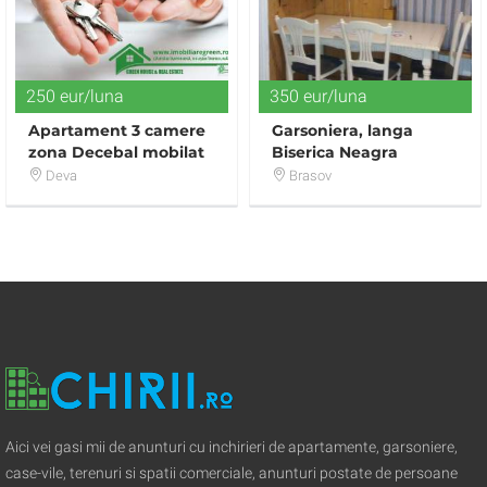
250 eur/luna
350 eur/luna
Apartament 3 camere
Garsoniera, langa
zona Decebal mobilat
Biserica Neagra
si utilat
Deva
Brasov
Aici vei gasi mii de anunturi cu inchirieri de apartamente, garsoniere,
case-vile, terenuri si spatii comerciale, anunturi postate de persoane