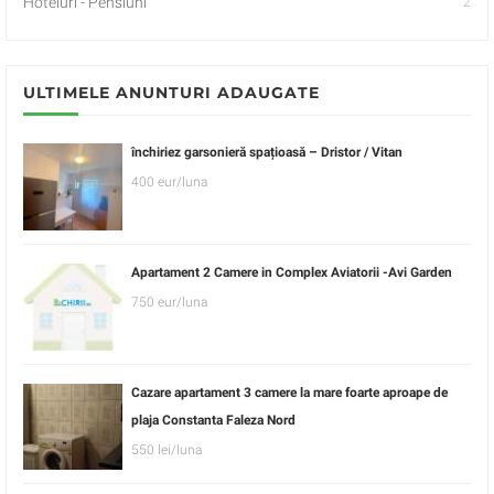
Hoteluri - Pensiuni
2
ULTIMELE ANUNTURI ADAUGATE
închiriez garsonieră spațioasă – Dristor / Vitan
400 eur/luna
Apartament 2 Camere in Complex Aviatorii -Avi Garden
750 eur/luna
Cazare apartament 3 camere la mare foarte aproape de
plaja Constanta Faleza Nord
550 lei/luna