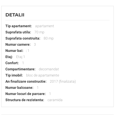
DETALII
Tip apartament:
apartament
Suprafata utila:
70 mp
Suprafata construita:
80 mp
Numar camere:
3
Numar bai:
:
1
Etaj:
Etaj 1
Confort:
1
Compartimentare:
decomandat
Tip imobil:
bloc de apartamente
An finalizare constructie:
2017 (finalizata)
Numar balcoane:
1
Numar locuri de parcare:
1
Structura de rezistenta:
caramida