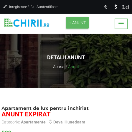
/
Lei
Inregistrare
Auntentificare
+ ANUNT
DETALII ANUNT
Acasa
/
Anunt
Apartament de lux pentru inchiriat
ANUNT EXPIRAT
Categorie:
Apartamente
|
Deva
,
Hunedoara