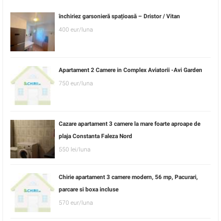
închiriez garsonieră spațioasă – Dristor / Vitan
400 eur/luna
Apartament 2 Camere in Complex Aviatorii -Avi Garden
750 eur/luna
Cazare apartament 3 camere la mare foarte aproape de
plaja Constanta Faleza Nord
550 lei/luna
Chirie apartament 3 camere modern, 56 mp, Pacurari,
parcare si boxa incluse
570 eur/luna