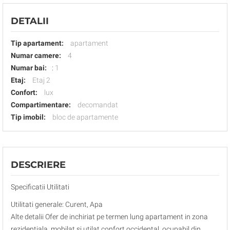
DETALII
Tip apartament:
apartament
Numar camere:
4
Numar bai:
:
1
Etaj:
Etaj 2
Confort:
lux
Compartimentare:
decomandat
Tip imobil:
bloc de apartamente
DESCRIERE
Specificatii Utilitati
Utilitati generale: Curent, Apa
Alte detalii Ofer de inchiriat pe termen lung apartament in zona
rezidentiala, mobilat si utilat confort occidental, ocupabil din