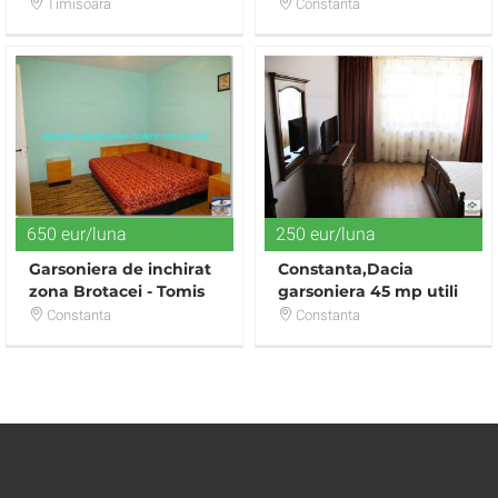
MEDICINA
Timisoara
Constanta
650 eur/luna
250 eur/luna
Garsoniera de inchirat
Constanta,Dacia
zona Brotacei - Tomis
garsoniera 45 mp utili
Nord
ULTRA LUX !!
Constanta
Constanta