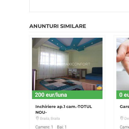
ANUNTURI SIMILARE
200 eur/luna
0 e
Inchiriere ap.1 cam.-TOTUL
Gars
NOU-
Braila
, Braila
De
Camere: 1
Bai: 1
Came