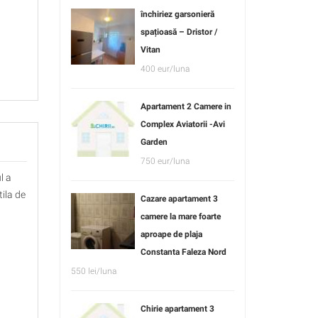
închiriez garsonieră
spațioasă – Dristor /
Vitan
400 eur/luna
Apartament 2 Camere in
Complex Aviatorii -Avi
Garden
750 eur/luna
l a
ila de
Cazare apartament 3
camere la mare foarte
aproape de plaja
Constanta Faleza Nord
550 lei/luna
Chirie apartament 3