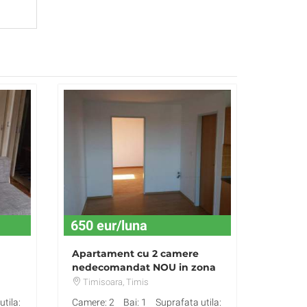
650 eur/luna
Apartament cu 2 camere
nedecomandat NOU in zona
Balcescu
Timisoara
, Timis
tila:
Camere: 2
Bai: 1
Suprafata utila: