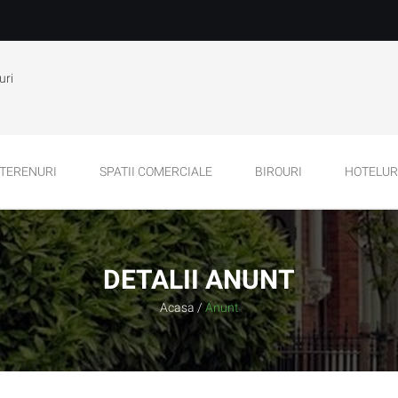
uri
TERENURI
SPATII COMERCIALE
BIROURI
HOTELURI
DETALII ANUNT
Acasa
/
Anunt