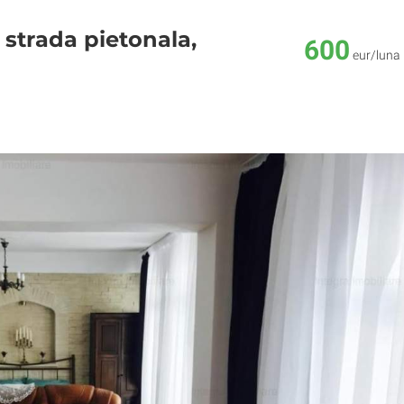
 strada pietonala,
600
eur/luna