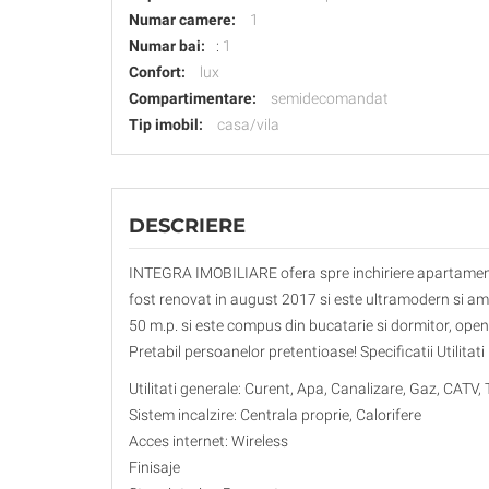
Numar camere:
1
Numar bai:
:
1
Confort:
lux
Compartimentare:
semidecomandat
Tip imobil:
casa/vila
DESCRIERE
INTEGRA IMOBILIARE ofera spre inchiriere apartament
fost renovat in august 2017 si este ultramodern si am
50 m.p. si este compus din bucatarie si dormitor, ope
Pretabil persoanelor pretentioase! Specificatii Utilitati
Utilitati generale: Curent, Apa, Canalizare, Gaz, CATV, 
Sistem incalzire: Centrala proprie, Calorifere
Acces internet: Wireless
Finisaje