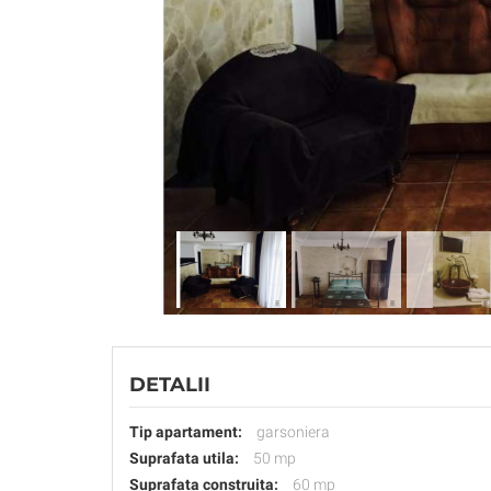
DETALII
Tip apartament:
garsoniera
Suprafata utila:
50 mp
Suprafata construita:
60 mp