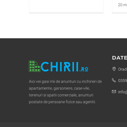
20 m
DATE
Orade
0359
Aici vei gasi mii de anunturi cu inchirieri de
apartamente, garsoniere, case-vile,
info@
terenuri si spatii comerciale, anunturi
postate de persoane fizice sau agentii.