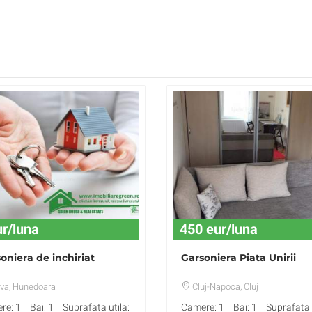
ur/luna
450 eur/luna
oniera de inchiriat
Garsoniera Piata Unirii
va
, Hunedoara
Cluj-Napoca
, Cluj
re: 1
Bai: 1
Suprafata utila:
Camere: 1
Bai: 1
Suprafata u