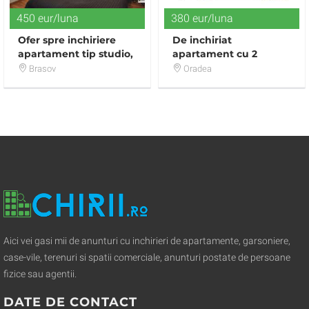
450 eur/luna
380 eur/luna
Ofer spre inchiriere
De inchiriat
apartament tip studio,
apartament cu 2
in complexul Seasons
camere, lux, Nufarul,
Brasov
Oradea
Residence
Oradea A1058
Aici vei gasi mii de anunturi cu inchirieri de apartamente, garsoniere,
case-vile, terenuri si spatii comerciale, anunturi postate de persoane
fizice sau agentii.
DATE DE CONTACT