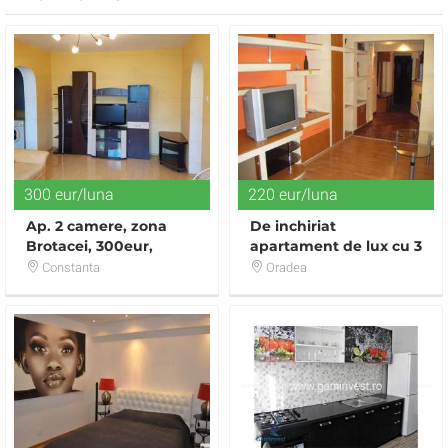
300 eur/luna
220 eur/luna
Ap. 2 camere, zona
De inchiriat
Brotacei, 300eur,
apartament de lux cu 3
termen lung, exclus
camere si pentru
Constanta
Oradea
agentii imobiliare
perioade scurte, 1000
lei