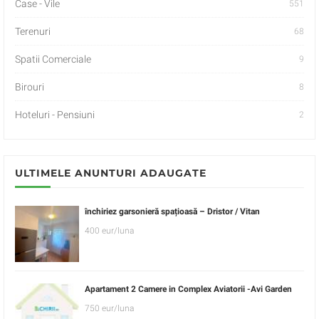
Case - Vile
551
Terenuri
68
Spatii Comerciale
9
Birouri
8
Hoteluri - Pensiuni
2
ULTIMELE ANUNTURI ADAUGATE
închiriez garsonieră spațioasă – Dristor / Vitan
400 eur/luna
Apartament 2 Camere in Complex Aviatorii -Avi Garden
750 eur/luna