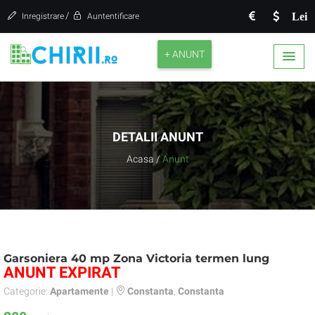
/
Lei
Inregistrare
Auntentificare
+ ANUNT
DETALII ANUNT
Acasa
/
Anunt
Garsoniera 40 mp Zona Victoria termen lung
ANUNT EXPIRAT
Categorie:
Apartamente
|
Constanta
,
Constanta