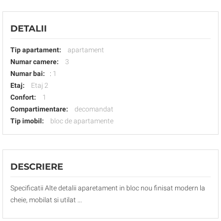
DETALII
Tip apartament:
apartament
Numar camere:
3
Numar bai:
:
1
Etaj:
Etaj 2
Confort:
1
Compartimentare:
decomandat
Tip imobil:
bloc de apartamente
DESCRIERE
Specificatii Alte detalii aparetament in bloc nou finisat modern la
cheie, mobilat si utilat ...