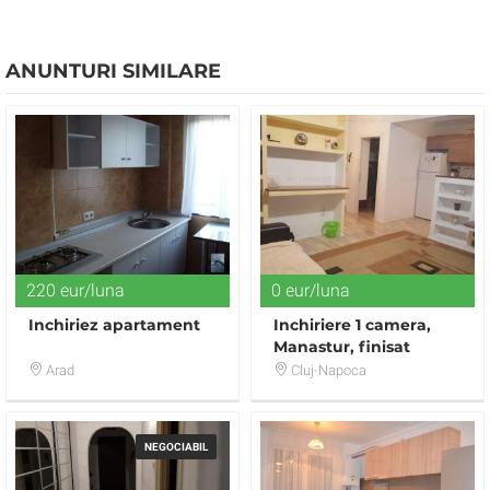
ANUNTURI SIMILARE
220 eur/luna
0 eur/luna
Inchiriez apartament
Inchiriere 1 camera,
Manastur, finisat
modern, zona
Arad
Cluj-Napoca
Campului, etaj 3
NEGOCIABIL