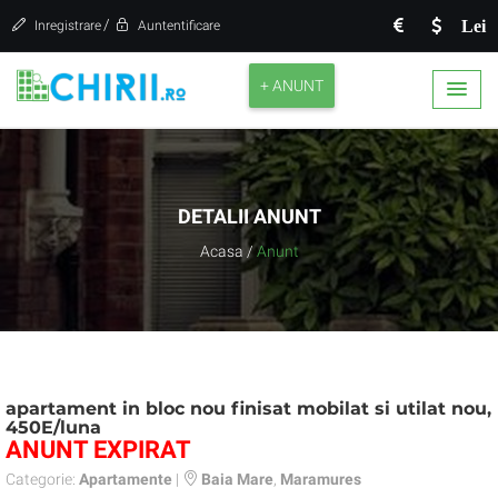
/
Lei
Inregistrare
Auntentificare
+ ANUNT
DETALII ANUNT
Acasa
/
Anunt
apartament in bloc nou finisat mobilat si utilat nou,
450E/luna
ANUNT EXPIRAT
Categorie:
Apartamente
|
Baia Mare
,
Maramures