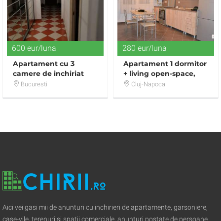
600 eur/luna
280 eur/luna
Apartament cu 3
Apartament 1 dormitor
camere de inchiriat
+ living open-space,
bloc nou, parcare,
Bucuresti
Cluj-Napoca
zona Calea Turzii
Aici vei gasi mii de anunturi cu inchirieri de apartamente, garsoniere,
case-vile, terenuri si spatii comerciale, anunturi postate de persoane