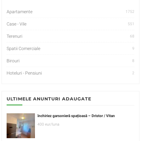
Apartamente
1752
Case - Vile
551
Terenuri
68
Spatii Comerciale
9
Birouri
8
Hoteluri - Pensiuni
2
ULTIMELE ANUNTURI ADAUGATE
închiriez garsonieră spațioasă – Dristor / Vitan
400 eur/luna