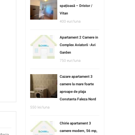
spațioasă – Dristor /
Vitan
400 eur/luna
Apartament 2 Camere in
Complex Aviatorii -Avi
Garden
750 eur/luna
Cazare apartament 3
camere la mare foarte
aproape de plaja
Constanta Faleza Nord
550 lei/luna
Chirie apartament 3
camere modern, 56 mp,
Maria ,