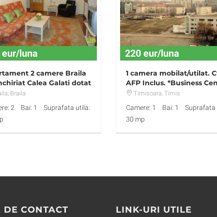
 eur/luna
220 eur/luna
tament 2 camere Braila
1 camera mobilat/utilat. C
nchiriat Calea Galati dotat
AFP Inclus. *Business Ce
gienizat
700
ila
, Braila
Timisoara
, Timis
re: 2
Bai: 1
Suprafata utila:
Camere: 1
Bai: 1
Suprafata u
p
30 mp
 DE CONTACT
LINK-URI UTILE