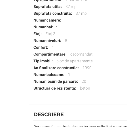
Suprafata utila:
37 mp
Suprafata construita:
37 mp
Numar camere:
1
Numar bai:
:
1
Etaj:
Etaj 3
Numar niveluri:
8
Confort:
1
Compartimentare:
decomandat
Tip imobil:
bloc de apartamente
An finalizare constructie:
1990
Numar balcoane:
1
Numar locuri de parcare:
20
Structura de rezistenta:
beton
DESCRIERE
Persoana fizica , inchiriez pe termen nelimitat apartame