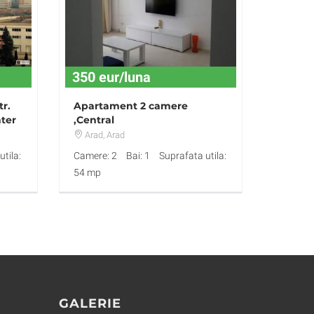
350 eur/luna
tr.
Apartament 2 camere
nter
,Central
Arad
, Arad
tila:
Camere: 2
Bai: 1
Suprafata utila:
54 mp
GALERIE