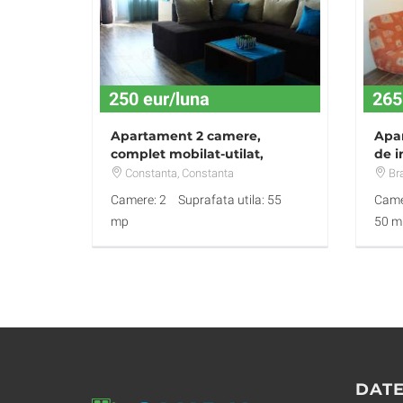
250 eur/luna
265
Apartament 2 camere,
Apar
complet mobilat-utilat,
de i
Mamaia, complex
si i
Constanta
, Constanta
Bra
Summerland
Camere: 2
Suprafata utila: 55
Came
mp
50 m
DATE