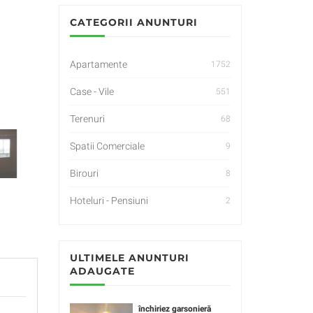
CATEGORII ANUNTURI
Apartamente
1752
Case - Vile
551
Terenuri
68
Spatii Comerciale
9
Birouri
8
Hoteluri - Pensiuni
2
ULTIMELE ANUNTURI
ADAUGATE
închiriez garsonieră