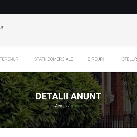
uri
TERENURI
SPATII COMERCIALE
BIROURI
HOTELURI
DETALII ANUNT
Acasa
/
Anunt