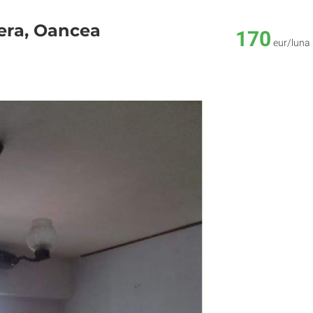
era, Oancea
170
eur/luna