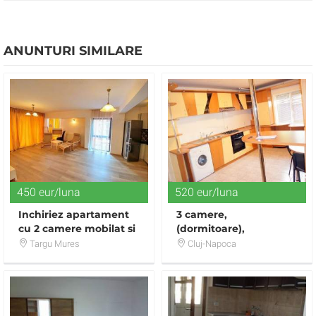
ANUNTURI SIMILARE
450 eur/luna
520 eur/luna
Inchiriez apartament
3 camere,
cu 2 camere mobilat si
(dormitoare),
utilat modern in Tudor
decomandat, mobilat
Targu Mures
Cluj-Napoca
modern, in Zorilor,
strada Padurii