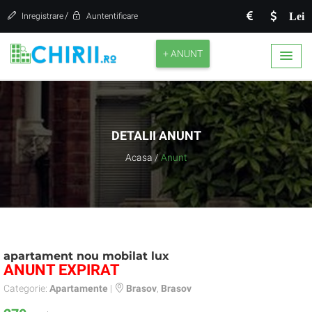
/
Lei
Inregistrare
Auntentificare
+ ANUNT
DETALII ANUNT
Acasa
/
Anunt
apartament nou mobilat lux
ANUNT EXPIRAT
Categorie:
Apartamente
|
Brasov
,
Brasov