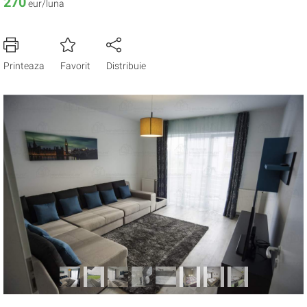
270
eur/luna
Printeaza
Favorit
Distribuie