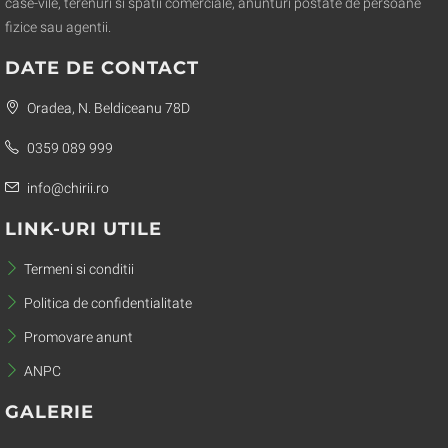
case-vile, terenuri si spatii comerciale, anunturi postate de persoane
fizice sau agentii.
DATE DE CONTACT
Oradea, N. Beldiceanu 78D
0359 089 999
info@chirii.ro
LINK-URI UTILE
Termeni si conditii
Politica de confidentialitate
Promovare anunt
ANPC
GALERIE