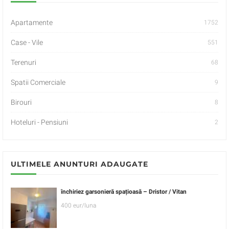
Apartamente
1752
Case - Vile
551
Terenuri
68
Spatii Comerciale
9
Birouri
8
Hoteluri - Pensiuni
2
ULTIMELE ANUNTURI ADAUGATE
închiriez garsonieră spațioasă – Dristor / Vitan
400 eur/luna