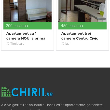
200 eur/luna
450 eur/luna
Apartament cu 1
Apartament trei
camera NOU la prima
camere Centru Civic
inchiriere in zona
450 euro
Timisoara
Iasi
Balcescu
Aici vei gasi mii de anunturi cu inchirieri de apartamente, garsoniere,