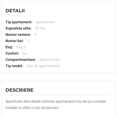
DETALII
Tip apartament:
apartament
Suprafata utila:
55 mp
Numar camere:
2
Numar bai:
:
1
Etaj:
Etaj 6
Confort:
lux
Compartimentare:
decomandat
Tip imobil:
bloc de apartamente
DESCRIERE
Specificatii Alte detalii Inchiriez apartament nou de lux complet
mobilat si utilat cu loc de parcare