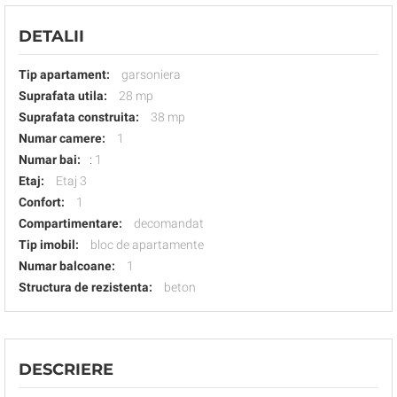
DETALII
Tip apartament:
garsoniera
Suprafata utila:
28 mp
Suprafata construita:
38 mp
Numar camere:
1
Numar bai:
:
1
Etaj:
Etaj 3
Confort:
1
Compartimentare:
decomandat
Tip imobil:
bloc de apartamente
Numar balcoane:
1
Structura de rezistenta:
beton
DESCRIERE