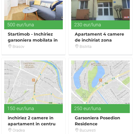
500 eur/luna
230 eur/luna
Startimob - Inchiriez
Apartament 4 camere
garsoniera mobilata in
de inchiriat zona
regim hotelier zona
Kauflandul de jos.
Brasov
Bistrita
Judetean
150 eur/luna
250 eur/luna
inchiriez 2 camere in
Garsoniera Posedion
apartament in centru
Residence
(pentru fete)
Oradea
Bucuresti