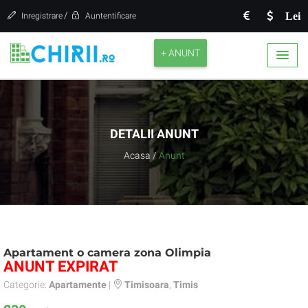
/
Lei
Inregistrare
Auntentificare
+ ANUNT
DETALII ANUNT
Acasa
/
Anunt
Apartament o camera zona Olimpia
ANUNT EXPIRAT
Categorie:
Apartamente
|
Timisoara
,
Timis