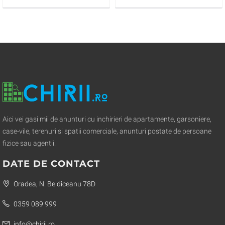
Aici vei gasi mii de anunturi cu inchirieri de apartamente, garsoniere,
case-vile, terenuri si spatii comerciale, anunturi postate de persoane
fizice sau agentii.
DATE DE CONTACT
Oradea, N. Beldiceanu 78D
0359 089 999
info@chirii.ro