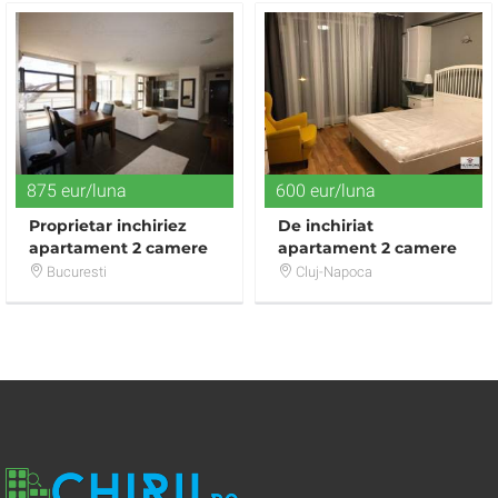
875 eur/luna
600 eur/luna
Proprietar inchiriez
De inchiriat
apartament 2 camere
apartament 2 camere
lux
zona Centrala
Bucuresti
Cluj-Napoca