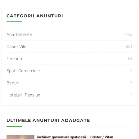
CATEGORII ANUNTURI
Apartamente
1752
Case - Vile
551
Terenuri
68
Spatii Comerciale
9
Birouri
8
Hoteluri - Pensiuni
2
ULTIMELE ANUNTURI ADAUGATE
închiriez garsonieră spațioasă – Dristor / Vitan