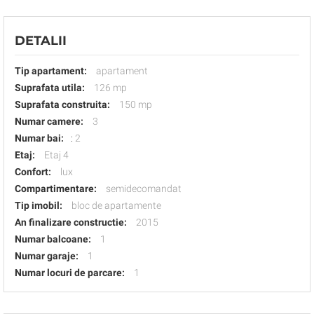
DETALII
Tip apartament:
apartament
Suprafata utila:
126 mp
Suprafata construita:
150 mp
Numar camere:
3
Numar bai:
:
2
Etaj:
Etaj 4
Confort:
lux
Compartimentare:
semidecomandat
Tip imobil:
bloc de apartamente
An finalizare constructie:
2015
Numar balcoane:
1
Numar garaje:
1
Numar locuri de parcare:
1