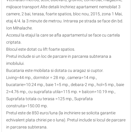
mijloace transport Alte detalii Inchiriez apartament nemobilat 3
camere, 2 bai, terasa, foarte spatios, bloc nou, 2015, zona 1 Mai,
etaj 4/4. la 3 minute de metrou. Intrarea pe strada se face din bd.
Ion Mihalache.
Accesul la etajul la care se afla apartamentul se face cu cartela
criptata.
Blocul este dotat cu lift foarte spatios.
Pretul include si un loc de parcare in parcarea subterana a
imobilului.
Bucataria este mobilata si dotata cu aragaz si cuptor.
Living=44 mp., dormitor = 28 mp , camera=14 mp.,
bucatarie=10.24 mp., baie 1=5 mp., debara-2 mp., hol=5 mp., baie
2=4.76 mp., cu suprafata utila=115 mp. + balcon=10.19 mp.,
Suprafata totala cu terasa =125 mp., Suprafata
construita=150.00 mp.
Pretul este de 850 euro/luna (la inchiriere se solicita garantie
echivalent plata chiriei pe o luna). Pretul include si locul de parcare
in parcarea subterana.