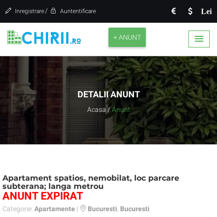
/
Lei
Inregistrare
Auntentificare
+ ANUNT
DETALII ANUNT
Acasa
/
Anunt
Apartament spatios, nemobilat, loc parcare
subterana; langa metrou
ANUNT EXPIRAT
Categorie:
Apartamente
|
Bucuresti
,
Bucuresti